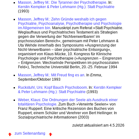
Masson, Jeffrey M.: Die Tyrannei der Psychotherapie
. In:
Kerstin Kempker & Peter Lehmann (Hg.): Statt Psychiatrie
(1993)
Masson, Jeffrey M.: Zehn Gründe weshalb ich gegen
Psychiatrie, Psychoanalyse, Psychotherapie und Psychologie
im Allgemeinen bin
. Manuskript zum Referat »Statt Psychiatrie.
Weglaufhaus und Psychiatrisches Testament als Strategien
gegen die Verwertung der 'Nichtverwertbaren' im
psychosozialen Bereich«, gemeinsam mit Peter Lehmann &
Uta Wehde innerhalb des Symposiums »Ausgrenzung der
Nicht-Verwertbaren – über psychiatrische Entsorgung«,
organisiert von Klaus Mücke, 10. Kongress für Klinische
Psychologie und Psychotherapie (»Ausgrenzen – Eingrenzen
– Entgrenzen. Wechselnde Perspektiven im psychosozialen
Feld«), Technische Universität Berlin, 20.-25. Februar 1994
Masson, Jeffrey M.: Mit Freud fing es an
. In
Emma
,
September/Oktober 1993
Ruckstuhl, Urs: Kopf Bauch Psychoboom
. In:
Kerstin Kempker
& Peter Lehmann (Hg.): Statt Psychiatrie
(1993)
Weber, Klaus: Die Ordnungen der Seele als Ausdruck einer
totalitären Psychologie
. Zum Buch »Verwirrte Seelen« von
Franz Ruppert. Eine kritische Rezension des Buches von
Ruppert, einem Schüler und Verehrer von Bert Hellinger. In
Sozialpsychiatrische Informationen
(2003)
zuletzt aktualisiert am 4.5.2026
zum Seitenanfang