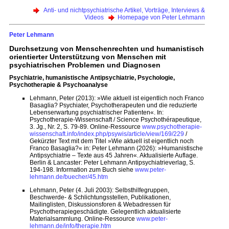
Anti- und nichtpsychiatrische Artikel, Vorträge, Interviews &
Videos
Homepage von Peter Lehmann
Peter Lehmann
Durchsetzung von Menschenrechten und humanistisch
orientierter Unterstützung von Menschen mit
psychiatrischen Problemen und Diagnosen
Psychiatrie, humanistische Antipsychiatrie, Psychologie,
Psychotherapie & Psychoanalyse
Lehmann, Peter (2013): »Wie aktuell ist eigentlich noch Franco
Basaglia? Psychiater, Psychotherapeuten und die reduzierte
Lebenserwartung psychiatrischer Patienten«. In:
Psychotherapie-Wissenschaft / Science Psychothérapeutique,
3. Jg., Nr. 2, S. 79-89. Online-Ressource
www.psychotherapie-
wissenschaft.info/index.php/psywis/article/view/169/229
/
Gekürzter Text mit dem Titel »Wie aktuell ist eigentlich noch
Franco Basaglia?« in: Peter Lehmann (2026): »Humanistische
Antipsychiatrie – Texte aus 45 Jahren«. Aktualisierte Auflage.
Berlin & Lancaster: Peter Lehmann Antipsychiatrieverlag, S.
194-198. Information zum Buch siehe
www.peter-
lehmann.de/buecher/45.htm
Lehmann, Peter (4. Juli 2003): Selbsthilfegruppen,
Beschwerde- & Schlichtungsstellen, Publikationen,
Mailinglisten, Diskussionsforen & Webadressen für
Psychotherapiegeschädigte. Gelegentlich aktualisierte
Materialsammlung. Online-Ressource
www.peter-
lehmann.de/info/therapie.htm