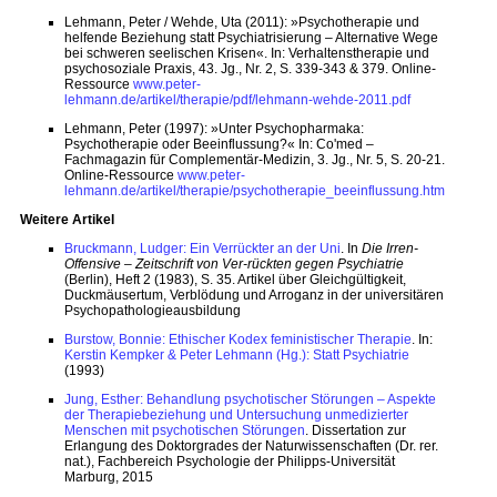
Lehmann, Peter / Wehde, Uta (2011): »Psychotherapie und
helfende Beziehung statt Psychiatrisierung – Alternative Wege
bei schweren seelischen Krisen«. In: Verhaltenstherapie und
psychosoziale Praxis, 43. Jg., Nr. 2, S. 339-343 & 379. Online-
Ressource
www.peter-
lehmann.de/artikel/therapie/pdf/lehmann-wehde-2011.pdf
Lehmann, Peter (1997): »Unter Psychopharmaka:
Psychotherapie oder Beeinflussung?« In: Co'med –
Fachmagazin für Complementär-Medizin, 3. Jg., Nr. 5, S. 20-21.
Online-Ressource
www.peter-
lehmann.de/artikel/therapie/psychotherapie_beeinflussung.htm
Weitere Artikel
Bruckmann, Ludger: Ein Verrückter an der Uni
. In
Die Irren-
Offensive – Zeitschrift von Ver-rückten gegen Psychiatrie
(Berlin), Heft 2 (1983), S. 35. Artikel über Gleichgültigkeit,
Duckmäusertum, Verblödung und Arroganz in der universitären
Psychopathologieausbildung
Burstow, Bonnie: Ethischer Kodex feministischer Therapie
. In:
Kerstin Kempker & Peter Lehmann (Hg.): Statt Psychiatrie
(1993)
Jung, Esther: Behandlung psychotischer Störungen – Aspekte
der Therapiebeziehung und Untersuchung unmedizierter
Menschen mit psychotischen Störungen
. Dissertation zur
Erlangung des Doktorgrades der Naturwissenschaften (Dr. rer.
nat.), Fachbereich Psychologie der Philipps-Universität
Marburg, 2015