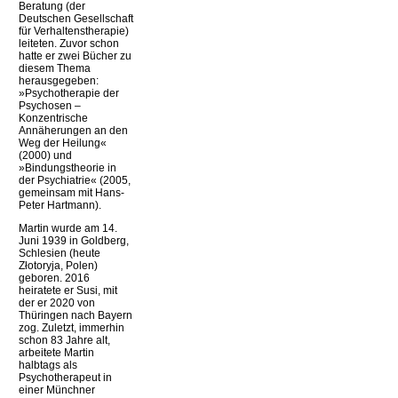
Beratung (der
Deutschen Gesellschaft
für Verhaltenstherapie)
leiteten. Zuvor schon
hatte er zwei Bücher zu
diesem Thema
herausgegeben:
»Psychotherapie der
Psychosen –
Konzentrische
Annäherungen an den
Weg der Heilung«
(2000) und
»Bindungstheorie in
der Psychiatrie« (2005,
gemeinsam mit Hans-
Peter Hartmann).
Martin wurde am 14.
Juni 1939 in Goldberg,
Schlesien (heute
Złotoryja, Polen)
geboren. 2016
heiratete er Susi, mit
der er 2020 von
Thüringen nach Bayern
zog. Zuletzt, immerhin
schon 83 Jahre alt,
arbeitete Martin
halbtags als
Psychotherapeut in
einer Münchner