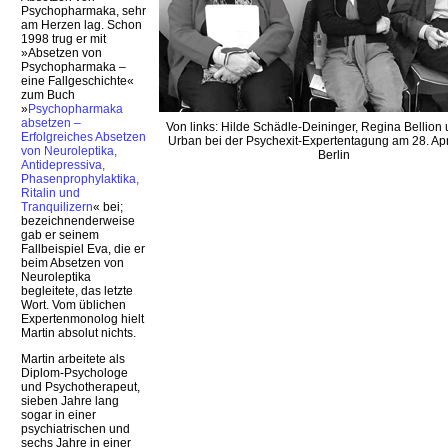
Psychopharmaka, sehr
am Herzen lag. Schon
1998 trug er mit
»Absetzen von
Psychopharmaka –
eine Fallgeschichte«
zum Buch
»
Psychopharmaka
absetzen –
Von links: Hilde Schädle-Deininger, Regina Bellion 
Erfolgreiches Absetzen
Urban bei der Psychexit-Expertentagung am 28. Apr
von Neuroleptika,
Berlin
Antidepressiva,
Phasenprophylaktika,
Ritalin und
Tranquilizern
« bei;
bezeichnenderweise
gab er seinem
Fallbeispiel Eva, die er
beim Absetzen von
Neuroleptika
begleitete, das letzte
Wort. Vom üblichen
Expertenmonolog hielt
Martin absolut nichts.
Martin arbeitete als
Diplom-Psychologe
und Psychotherapeut,
sieben Jahre lang
sogar in einer
psychiatrischen und
sechs Jahre in einer