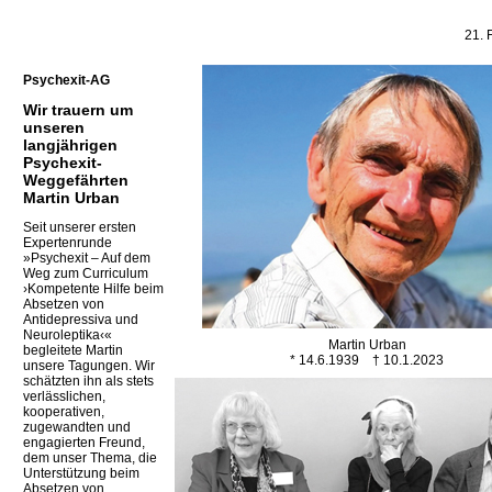
21. 
Psychexit-AG
Wir trauern um
unseren
langjährigen
Psychexit-
Weggefährten
Martin Urban
Seit unserer ersten
Expertenrunde
»Psychexit – Auf dem
Weg zum Curriculum
›Kompetente Hilfe beim
Absetzen von
Antidepressiva und
Neuroleptika‹«
Martin Urban
begleitete Martin
* 14.6.1939 † 10.1.2023
unsere Tagungen. Wir
schätzten ihn als stets
verlässlichen,
kooperativen,
zugewandten und
engagierten Freund,
dem unser Thema, die
Unterstützung beim
Absetzen von