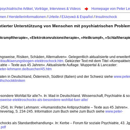
psychiatrische Artikel, Vorträge, Interviews & Videos
Homepage von Peter L
hmen
/
Herstellerinformationen
/
Urteile
/
Ελληνικά & Español
/
Insulinschock
ierter Unterstützung von Menschen mit psychiatrischen Proble
rampftherapie«, »Elektrokonvulsionstherapie«, »Heilkrampf«, »Schlaftherapie
sweise, Risiken, Schäden, Alternativen«. Gelegentlich aktualisierte und erweiter
it/aufklaerungsbogen-elektroschock.htm
. Gekürzter Text mit dem Titel »Kompaktwi
trie – Texte aus 45 Jahren«. Aktualisierte Auflage. Wuppertal & Lancaster:
eter-lehmann.de/buecher/45.htm
ten in Deutschland, Österreich, Südtirol (Italien) und der Schweiz siehe
www.peter
m#schockkliniken
ndere Wohltat für alle?«. In: Mad in Deutschland. Wissenschaft, Psychiatrie & so
sweise-elektroschocks-als-besondere-wohltat-fuer-alle/
3-254). In: Peter Lehmann: »Humanistische Antipsychiatrie – Texte aus 45 Jahren«.
atrieverlag, S. 234-245. Information zum Buch siehe zum Buch siehe
www.peter-
ocks als Standardbehandlung«. In: Kerbe – Forum für soziale Psychiatrie, 43. Jg.,
.pdf