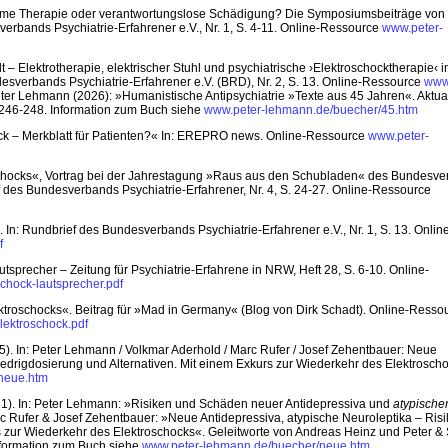
time Therapie oder verantwortungslose Schädigung? Die Symposiumsbeiträge von
erbands Psychiatrie-Erfahrener e.V., Nr. 1, S. 4-11. Online-Ressource
www.peter-
Elektrotherapie, elektrischer Stuhl und psychiatrische ›Elektroschocktherapie‹ i
sverbands Psychiatrie-Erfahrener e.V. (BRD), Nr. 2, S. 13. Online-Ressource
www
Peter Lehmann (2026): »Humanistische Antipsychiatrie »Texte aus 45 Jahren«. Aktual
. 246-248. Information zum Buch siehe
www.peter-lehmann.de/buecher/45.htm
ck – Merkblatt für Patienten?« In: EREPRO news. Online-Ressource
www.peter-
schocks«, Vortrag bei der Jahrestagung »Raus aus den Schubladen« des Bundesv
f des Bundesverbands Psychiatrie-Erfahrener, Nr. 4, S. 24-27. Online-Ressource
n: Rundbrief des Bundesverbands Psychiatrie-Erfahrener e.V., Nr. 1, S. 13. Onlin
f
sprecher – Zeitung für Psychiatrie-Erfahrene in NRW, Heft 28, S. 6-10. Online-
chock-lautsprecher.pdf
troschocks«. Beitrag für »Mad in Germany« (Blog von Dirk Schadt). Online-Resso
lektroschock.pdf
5). In: Peter Lehmann / Volkmar Aderhold / Marc Rufer / Josef Zehentbauer: Neue
Niedrigdosierung und Alternativen. Mit einem Exkurs zur Wiederkehr des Elektrosch
neue.htm
1). In: Peter Lehmann: »Risiken und Schäden neuer Antidepressiva und
atypische
c Rufer & Josef Zehentbauer: »Neue Antidepressiva, atypische Neuroleptika – Risi
rs zur Wiederkehr des Elektroschocks«. Geleitworte von Andreas Heinz und Peter &
Information zum Buch siehe
www.peter-lehmann.de/buecher/neue.htm