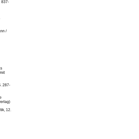
. 837-
-
nn /
as
mit
. 287-
e
erlag)
ik, 12.