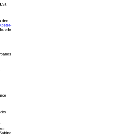
 Eva
n den
.peter-
isierte
erbands
e-
urce
ocks
r
ken,
 Sabine