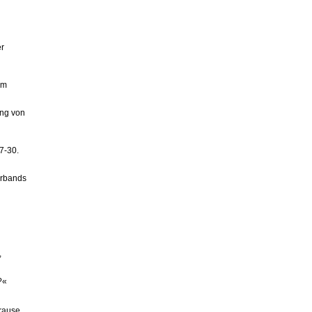
er
um
ung von
7-30.
erbands
,
?«
Krause