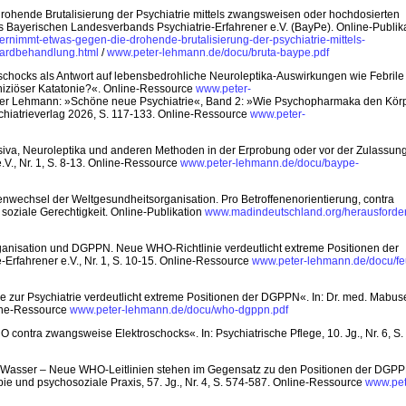
rohende Brutalisierung der Psychiatrie mittels zwangsweisen oder hochdosierten
s Bayerischen Landesverbands Psychiatrie-Erfahrener e.V. (BayPe). Online-Publik
nimmt-etwas-gegen-die-drohende-brutalisierung-der-psychiatrie-mittels-
dardbehandlung.html
/
www.peter-lehmann.de/docu/bruta-baype.pdf
schocks als Antwort auf lebensbedrohliche Neuroleptika-Auswirkungen wie Febrile
iziöser Katatonie?«. Online-Ressource
www.peter-
eter Lehmann: »Schöne neue Psychiatrie«, Band 2: »Wie Psychopharmaka den Kör
chiatrieverlag 2026, S. 117-133. Online-Ressource
www.peter-
siva, Neuroleptika und anderen Methoden in der Erprobung oder vor der Zulassung«
V., Nr. 1, S. 8-13. Online-Ressource
www.peter-lehmann.de/docu/baype-
wechsel der Weltgesundheitsorganisation. Pro Betroffenenorientierung, contra
 soziale Gerechtigkeit. Online-Publikation
www.madindeutschland.org/herausforde
anisation und DGPPN. Neue WHO-Richtlinie verdeutlicht extreme Positionen der
rfahrener e.V., Nr. 1, S. 10-15. Online-Ressource
www.peter-lehmann.de/docu/fe
ur Psychiatrie verdeutlicht extreme Positionen der DGPPN«. In: Dr. med. Mabus
nline-Ressource
www.peter-lehmann.de/docu/who-dgppn.pdf
ntra zwangsweise Elektroschocks«. In: Psychiatrische Pflege, 10. Jg., Nr. 6, S.
d Wasser – Neue WHO-Leitlinien stehen im Gegensatz zu den Positionen der DGP
pie und psychosoziale Praxis, 57. Jg., Nr. 4, S. 574-587. Online-Ressource
www.pet