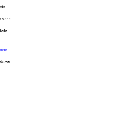
erte
h siehe
törte
ndern
tzt vor
e