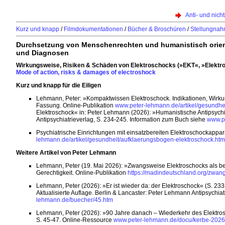
Anti- und nicht
Kurz und knapp
/
Filmdokumentationen
/
Bücher & Broschüren
/
Stellungna
Durchsetzung von Menschenrechten und humanistisch orient
und Diagnosen
Wirkungsweise, Risiken & Schäden von Elektroschocks (»EKT«, »Elektrok
Mode of action, risks & damages of electroshock
Kurz und knapp für die Eiligen
Lehmann, Peter: »Kompaktwissen Elektroschock. Indikationen, Wirkung
Fassung. Online-Publikation
www.peter-lehmann.de/artikel/gesundhe
Elektroschock« in: Peter Lehmann (2026): »Humanistische Antipsychia
Antipsychiatrieverlag, S. 234-245. Information zum Buch siehe
www.p
Psychiatrische Einrichtungen mit einsatzbereiten Elektroschockappara
lehmann.de/artikel/gesundheit/aufklaerungsbogen-elektroschock.ht
Weitere Artikel von Peter Lehmann
Lehmann, Peter (19. Mai 2026): »Zwangsweise Elektroschocks als beso
Gerechtigkeit. Online-Publikation
https://madindeutschland.org/zwang
Lehmann, Peter (2026): »Er ist wieder da: der Elektroschock« (S. 23
Aktualisierte Auflage. Berlin & Lancaster: Peter Lehmann Antipsychi
lehmann.de/buecher/45.htm
Lehmann, Peter (2026): »90 Jahre danach – Wiederkehr des Elektrosch
S. 45-47. Online-Ressource
www.peter-lehmann.de/docu/kerbe-2026