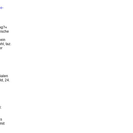
pe-
ung?«
gische
 ein
l, taz.
er
ialen
d, 24.
d:
as
mit