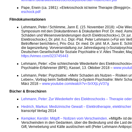
Pape, Erwin (ca. 1981): »Elekroschock ist keine Therapie (Breggin)
eschock.pdf
Filmdokumentationen
Lehmann, Peter / Schlimme, Jann E. (15. November 2018): »Die Wie
Symposium mit den Diskutantinnen & Diskutanten Prof. Dr. med. Asm
Schäden und Wesensveränderungen durch Elektroschocks«), Dr. jur. 
Elektroschock«), Dr. phil. h.c. Dipl.-Päd. Peter Lehmann (»Für ein V
Betroffener berichten«), Priv.-Doz. Dr. med. Dr. phil. M.A. Jann E. 
die tageszeitung. Vorveranstaltung zur Jahrestagung (»Sozialpsychia
Deutschen Gesellschaft für Soziale Psychiatrie e.V. Altes Theater, 
https://vimeo.com/323745443
Lehmann, Peter: »Die schleichende Wiederkehr des Elektroschocks
Psychiatrie-Erfahrener (BPE), Kassel, 13. Oktober 2018 –
www.youtu
Lehmann, Peter: Psychiatrie: »Mehr Schaden als Nutzen – Risiken u
Leben«, Vortrag beim Selbsthilfetag (»System Psychiatrie: Mehr Sch
März 2018 –
www.youtube.com/watch?v=SrXXjLyV37g
Bücher & Broschüren
Lehmann, Peter: Zur Wiederkehr des Elektroschocks – Therapie ode
Hedrich, Markus: Medizinische Gewalt – Elektrotherapie, elektrische
transcript Verlag 2014
Kempker, Kerstin: Mitgift – Notizen vom Verschwinden
. »Mitgift« ist
Verschwinden in den Gedanken, über die Bedeutung und die Last der W
Gift, Vernebelung und Kälte auslöschen will (Peter Lehmann Antipsyc