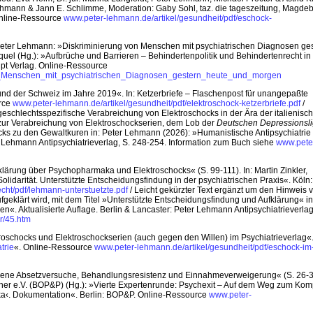
Lehmann & Jann E. Schlimme, Moderation: Gaby Sohl, taz. die tageszeitung, Magdeb
 Online-Ressource
www.peter-lehmann.de/artikel/gesundheit/pdf/eschock-
 Peter Lehmann: »Diskriminierung von Menschen mit psychiatrischen Diagnosen ges
uel (Hg.): »Aufbrüche und Barrieren – Behindertenpolitik und Behindertenrecht in
ipt Verlag. Online-Ressource
on_Menschen_mit_psychiatrischen_Diagnosen_gestern_heute_und_morgen
und der Schweiz im Jahre 2019«. In: Ketzerbriefe – Flaschenpost für unangepaßte
urce
www.peter-lehmann.de/artikel/gesundheit/pdf/elektroschock-ketzerbriefe.pdf
/
 geschlechtsspezifische Verabreichung von Elektroschocks in der Ära der italienisc
n zur Verabreichung von Elektroschockserien, dem Lob der
Deutschen Depressionsl
ks zu den Gewaltkuren in: Peter Lehmann (2026): »Humanistische Antipsychiatrie
er Lehmann Antipsychiatrieverlag, S. 248-254. Information zum Buch siehe
www.pete
lärung über Psychopharmaka und Elektroschocks« (S. 99-111). In: Martin Zinkler,
idarität. Unterstützte Entscheidungsfindung in der psychiatrischen Praxis«. Köln:
cht/pdf/lehmann-unterstuetzte.pdf
/ Leicht gekürzter Text ergänzt um den Hinweis 
fgeklärt wird, mit dem Titel »Unterstützte Entscheidungsfindung und Aufklärung« in
«. Aktualisierte Auflage. Berlin & Lancaster: Peter Lehmann Antipsychiatrieverlag
r/45.htm
troschocks und Elektroschockserien (auch gegen den Willen) im Psychiatrieverlag«
trie
«. Online-Ressource
www.peter-lehmann.de/artikel/gesundheit/pdf/eschock-im
agene Absetzversuche, Behandlungsresistenz und Einnahmeverweigerung« (S. 26-30
ffener e.V. (BOP&P) (Hg.): »Vierte Expertenrunde: Psychexit – Auf dem Weg zum Ko
ka‹. Dokumentation«. Berlin: BOP&P. Online-Ressource
www.peter-