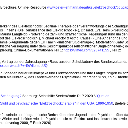
«. Broschüre. Online-Ressource
www.peter-lehmann.de/artikel/elektroschock/pdf/pa
derkehr des Elektroschocks: Legitime Therapie oder verantwortungslose Schädig
us Finzen (»Die Renaissance des Elektroschocks«), Dr. med. Eva Heim (»Neurolo
Marina Langfeldt (»Notwendige zivil- und strafrechtliche Regelungen rund um den
erbot des Elektroschocks?«), Michael Proctor & Astrid Krause (»Eine Angehörige und
Schlimme (»Argumente gegen EKT nach klinischer Studienlage«). Moderation: Gaby Soh
trische Versorgung unter dem Gesichtspunkt gesellschaftlicher Ungleichheiten«) d
Magdeburg. Online-Dokumentationen Teil 1:
https://vimeo.com/323741155
, Teil 2:
«, Vortrag bei der Jahrestagung »Raus aus den Schubladen« des Bundesverbands
be.com/watch?v=f9WflemecUQ
nd Schäden neuer Neuroleptika und Elektroschocks und ihre Langzeitfolgen im soz
aden als Nutzen!«) des Landesverbands Psychiatrie-Erfahrener NRW, Köln-Ehrenfel
r Schädigung?
Saarburg: Selbsthilfe SeelenWorte-RLP 2020 / /
Quellen
r Stuhl und psychiatrische "Elektroschocktherapie" in den USA, 1890-1950
, Bielefel
 der fesselnde autobiographische Bericht über eine Jugend in der Psychiatrie, über d
örter und darüber, wie die Psychiatrie sie mit Elektro- und Insulinschocks sowie 
hiatrieverlag 2000; E-Book 2026)