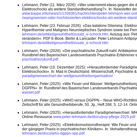
Lehmann, Peter (11. März 2026): »Wer unternimmt etwas gegen die d
Elektroschocks als weitere Standardbehandlung?«. In: Newsletter de
www.baype.info/news/1/1208361/nachrichten/peter-lehmann-wer-unter
zwangsweisen-oder-hochdosierten-elektroschocks-als-weitere-stan
Lehmann, Peter (23. Februar 2026): »Das katatone Dilemma: Elektro
Hyperthermie und Malignes Neuroleptisches Syndrom sowie bei Pern
lehmann.de/artikel/gesundheit/zusatz_e-schock.htm
. Auszug aus: P
verändern«. PDF E-Book. Berlin & Lancaster: Peter Lehmann Antipsy
lehmann.de/artikel/gesundheit/zusatz_e-schock.htm
Lehmann, Peter (2026): »Die psychiatrische Zukunft naht. Antidepres
Rundbrief des Bayerischen Landesverbands Psychiatrie-Erfahrener e.
psychiatriezukunft.pdf
Lehmann, Peter (10. Dezember 2025): »Herausfordernder Paradigmen
Elektroschocks«. In: Mad in Deutschland. Wissenschaft, Psychiatrie &
paradigmenwechsel-der-weltgesundheitsorganisation/
Lehmann, Peter (2025): »Wie Feuer und Wasser: Weltgesundheitsorg
DGPPN«. In: Rundbrief des Bayerischen Landesverbands Psychiatrie-E
wasser.pdf
Lehmann, Peter (2025): »WHO versus DGPPN – Neue WHO-Richtlinie z
Zeitschrift für alle Gesundheitsberufe, 50. Jg., Heft 268, S. 12-14. O
Lehmann, Peter (2025): »Herausfordernder Paradigmenwechsel. WHO co
Online-Ressource
www.peter-lehmann.de/docu/psy-pflege-2025.pdf
Lehmann, Peter (2025): »Elektrokonvulsionstherapie: Wie Feuer un
der gängigen Praxis in psychiatrischen Kliniken«. In: Verhaltensthera
lehmann.de/docu/who-dgppn-vpp.pdf