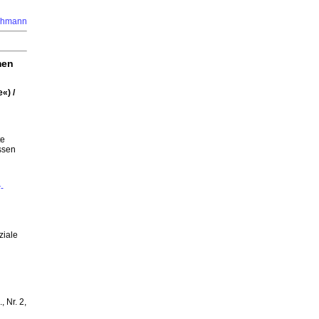
ehmann
men
«) /
te
ssen
-
ziale
 Nr. 2,