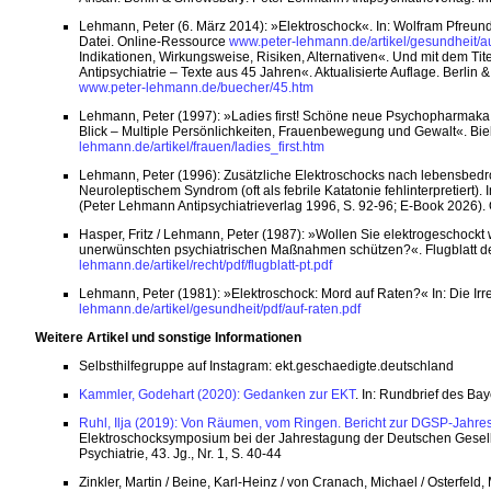
Lehmann, Peter (6. März 2014): »Elektroschock«. In: Wolfram Pfreunds
Datei. Online-Ressource
www.peter-lehmann.de/artikel/gesundheit/a
Indikationen, Wirkungsweise, Risiken, Alternativen«. Und mit dem T
Antipsychiatrie – Texte aus 45 Jahren«. Aktualisierte Auflage. Berli
www.peter-lehmann.de/buecher/45.htm
Lehmann, Peter (1997): »Ladies first! Schöne neue Psychopharmaka un
Blick – Multiple Persönlichkeiten, Frauenbewegung und Gewalt«. Bie
lehmann.de/artikel/frauen/ladies_first.htm
Lehmann, Peter (1996): Zusätzliche Elektroschocks nach lebensbedr
Neuroleptischem Syndrom (oft als febrile Katatonie fehlinterpretiert). I
(Peter Lehmann Antipsychiatrieverlag 1996, S. 92-96; E-Book 2026)
Hasper, Fritz / Lehmann, Peter (1987): »Wollen Sie elektrogeschockt 
unerwünschten psychiatrischen Maßnahmen schützen?«. Flugblatt der
lehmann.de/artikel/recht/pdf/flugblatt-pt.pdf
Lehmann, Peter (1981): »Elektroschock: Mord auf Raten?« In: Die Irr
lehmann.de/artikel/gesundheit/pdf/auf-raten.pdf
Weitere Artikel
und sonstige Informationen
Selbsthilfegruppe auf Instagram: ekt.geschaedigte.deutschland
Kammler, Godehart (2020): Gedanken zur EKT
. In: Rundbrief des Ba
Ruhl, Ilja (2019): Von Räumen, vom Ringen. Bericht zur DGSP-Jahr
Elektroschocksymposium bei der Jahrestagung der Deutschen Gesells
Psychiatrie, 43. Jg., Nr. 1, S. 40-44
Zinkler, Martin / Beine, Karl-Heinz / von Cranach, Michael / Osterfeld,