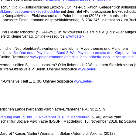
chuh (Hg.): »Kulturkritisches Lexikon«. Online-Publikation. Gelegentlich aktualisi
ufklaerungsbogen-elektroschock.htm
mit dem Titel »Kompaktwissen Elektroschock.
itel »Kompaktwissen Elektroschock« in: Peter Lehmann (2026): »Humanistische
n & Lancaster: Peter Lehmann Antipsychiatrieverlag, S. 234-245. Information zum Buc
d Elektroschocks« (S. 244-253). In: Wildwasser Bielefeld e.V. (Hg.): »Der aufges
lefeld: Kleine Verlag. Online-Ressource
www.peter-
ohlichen Neuroleptika-Auswirkungen wie febriler Hyperthermie und Malignem
n: ders.:
Schöne neue Psychiatrie, Band 2: Wie Psychopharmaka den Körper verä
. Online-Ressource
www.peter-lehmann.de/artikel/gesundheit/zusatz_e-schock.htm
werden, sollten Sie mal ausrasten? Oder lieber nicht? Wie können Sie sich schon je
 Irren-Offensive e.V. Berlin. Online-Ressource
www.peter-
en-Offensive, Heft 1, S. 30. Online-Ressource
www.peter-
yerischen Landesverbands Psychiatrie-Erfahrener e.V., Nr. 2, S. 9
estagung vom 15. bis 17. November 2018 in Magdeburg
(S. 40), Artikel zum
chaft für Soziale Psychiatrie (DGSP), Magdeburg, 15. November 2018. In: Sozial
 Margret / Kaiser, Martin / Weinmann, Stefan / Aderhold, Volkmar (2018):