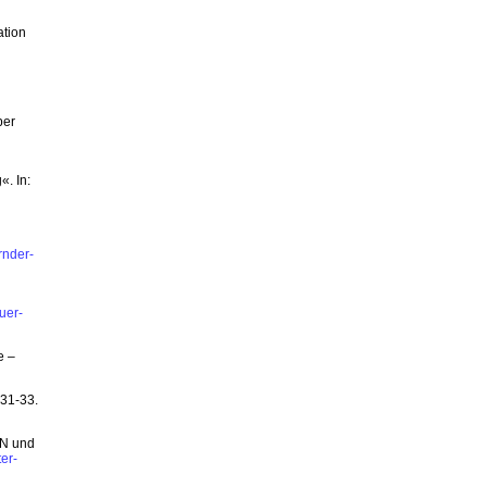
ation
per
. In:
rnder-
uer-
e –
 31-33.
PN und
er-