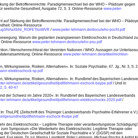
ärkung der Betroffenenrechte. Paradigmenwechsel bei der WHO – Plädoyer gegen
für seelische Gesundheit, Ausgabe 72, S. 3. Online-Ressource
www.peter-
ht auf Stärkung der Betroffenenrechte. Paradigmenwechsel bei der WHO – Plädoy
ndheit. Online-Ressource
9d9ugSNAaXbN/_ROFETtsxWVR
/
www.peter-lehmann.de/docu/who-pocht.pdf
enbewegung. Warum die geplanten zwangsweisen Elektroschocks in Deutschland z
7. Online-Ressource
www.peter-lehmann.de/docu/who-psu.pdf
ion / Menschenrechtsrat der Vereinten Nationen / WHO: Aussagen zur Unterlass
 Materialsammlung. Online-Ressource
www.peter-lehmann.de/artikel/recht/un-
irkungsweise, Risiken, Alternativen«. In: Soziale Psychiatrie, 47. Jg., Nr. 3, S. 2
mann-elektroschock-sp.pdf
n, Wirkungsweise, Risiken, Alternativen«. In: Rundbrief des Bayerischen Landesv
ter-lehmann.de/artikel/gesundheit/pdf/lehmann-eschock-baype.pdf
/ Und in:
2, S. 40-47
 und der Schweiz im Jahre 2020«. In: Rundbrief des Bayerischen Landesverbands
ter-lehmann.de/artikel/gesundheit/pdf/lehmann-elektroschocks-2020.pdf
/
n: ThuLPE (Zeitschrift des Thüringer Landesverbands Psychiatrie-Erfahrener e.V.)
kel/gesundheit/pdf/lehmann-eschock-thulpe.pdf
rkehr des Elektroschocks – Legitime Therapie oder verantwortungslose Schädigung
l zum Symposium »Die Wiederkehr des Elektroschocks: Legitime Therapie oder
 der Deutschen Gesellschaft für Soziale Psychiatrie e.V. (DGSP) mit den
med. Eva Heim, Dr. jur. Marina Langfeldt, Peter Lehmann, Michael Proctor & Astrid 