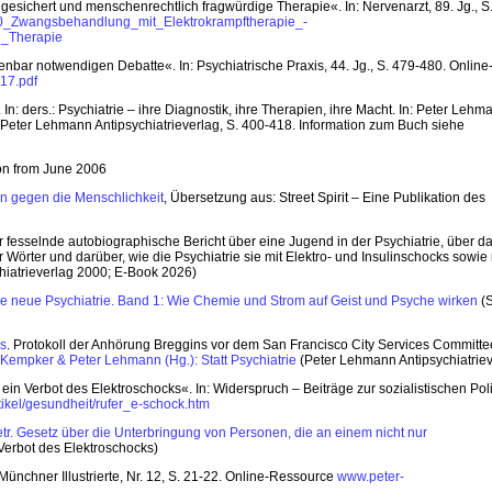
sichert und menschenrechtlich fragwürdige Therapie«. In: Nervenarzt, 89. Jg., S
30_Zwangsbehandlung_mit_Elektrokrampftherapie_-
e_Therapie
bar notwendigen Debatte«. In: Psychiatrische Praxis, 44. Jg., S. 479-480. Online
017.pdf
n: ders.: Psychiatrie – ihre Diagnostik, ihre Therapien, ihre Macht. In: Peter Lehma
y, Peter Lehmann Antipsychiatrieverlag, S. 400-418. Information zum Buch siehe
ion from June 2006
n gegen die Menschlichkeit
, Übersetzung aus: Street Spirit – Eine Publikation des
 der fesselnde autobiographische Bericht über eine Jugend in der Psychiatrie, über d
örter und darüber, wie die Psychiatrie sie mit Elektro- und Insulinschocks sowie 
hiatrieverlag 2000; E-Book 2026)
 neue Psychiatrie. Band 1: Wie Chemie und Strom auf Geist und Psyche wirken
(S
ks
. Protokoll der Anhörung Breggins vor dem San Francisco City Services Committe
 Kempker & Peter Lehmann (Hg.): Statt Psychiatrie
(Peter Lehmann Antipsychiatriev
ein Verbot des Elektroschocks«. In: Widerspruch – Beiträge zur sozialistischen Polit
ikel/gesundheit/rufer_e-schock.htm
etr. Gesetz über die Unterbringung von Personen, die an einem nicht nur
 Verbot des Elektroschocks)
Münchner Illustrierte, Nr. 12, S. 21-22. Online-Ressource
www.peter-