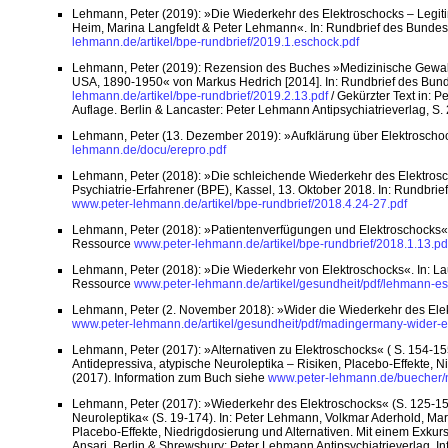
Lehmann, Peter (2019): »Die Wiederkehr des Elektroschocks – Legi
Heim, Marina Langfeldt & Peter Lehmann«. In: Rundbrief des Bundesv
lehmann.de/artikel/bpe-rundbrief/2019.1.eschock.pdf
Lehmann, Peter (2019): Rezension des Buches »Medizinische Gewalt – 
USA, 1890-1950« von Markus Hedrich [2014]. In: Rundbrief des Bunde
lehmann.de/artikel/bpe-rundbrief/2019.2.13.pdf
/ Gekürzter Text in: 
Auflage. Berlin & Lancaster: Peter Lehmann Antipsychiatrieverlag, S
Lehmann, Peter (13. Dezember 2019): »Aufklärung über Elektroscho
lehmann.de/docu/erepro.pdf
Lehmann, Peter (2018): »Die schleichende Wiederkehr des Elektro
Psychiatrie-Erfahrener (BPE), Kassel, 13. Oktober 2018. In: Rundbrie
www.peter-lehmann.de/artikel/bpe-rundbrief/2018.4.24-27.pdf
Lehmann, Peter (2018): »Patientenverfügungen und Elektroschocks«. I
Ressource
www.peter-lehmann.de/artikel/bpe-rundbrief/2018.1.13.pd
Lehmann, Peter (2018): »Die Wiederkehr von Elektroschocks«. In: Laut
Ressource
www.peter-lehmann.de/artikel/gesundheit/pdf/lehmann-es
Lehmann, Peter (2. November 2018): »Wider die Wiederkehr des Elek
www.peter-lehmann.de/artikel/gesundheit/pdf/madingermany-wider-e
Lehmann, Peter (2017): »Alternativen zu Elektroschocks« ( S. 154-15
Antidepressiva, atypische Neuroleptika – Risiken, Placebo-Effekte, 
(2017). Information zum Buch siehe
www.peter-lehmann.de/buecher/
Lehmann, Peter (2017): »Wiederkehr des Elektroschocks« (S. 125-15
Neuroleptika« (S. 19-174). In: Peter Lehmann, Volkmar Aderhold, Mar
Placebo-Effekte, Niedrigdosierung und Alternativen. Mit einem Exku
Ansari. Berlin & Shrewsbury: Peter Lehmann Antipsychiatrieverlag. 