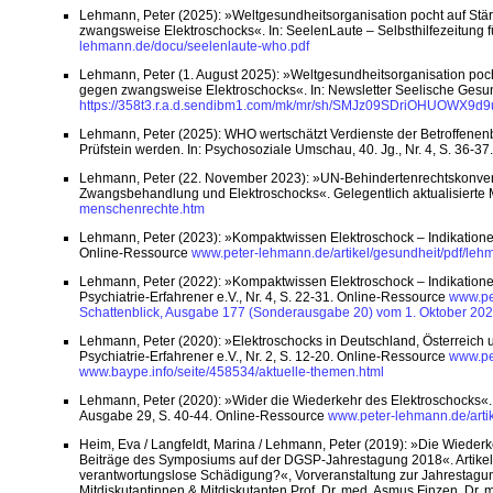
Lehmann, Peter (2025): »Weltgesundheitsorganisation pocht auf St
zwangsweise Elektroschocks«. In: SeelenLaute – Selbsthilfezeitung 
lehmann.de/docu/seelenlaute-who.pdf
Lehmann, Peter (1. August 2025): »Weltgesundheitsorganisation poc
gegen zwangsweise Elektroschocks«. In: Newsletter Seelische Gesu
https://358t3.r.a.d.sendibm1.com/mk/mr/sh/SMJz09SDriOHUOWX
Lehmann, Peter (2025): WHO wertschätzt Verdienste der Betroffen
Prüfstein werden. In: Psychosoziale Umschau, 40. Jg., Nr. 4, S. 36-3
Lehmann, Peter (22. November 2023): »UN-Behindertenrechtskonvent
Zwangsbehandlung und Elektroschocks«. Gelegentlich aktualisierte
menschenrechte.htm
Lehmann, Peter (2023): »Kompaktwissen Elektroschock – Indikationen, W
Online-Ressource
www.peter-lehmann.de/artikel/gesundheit/pdf/leh
Lehmann, Peter (2022): »Kompaktwissen Elektroschock – Indikatione
Psychiatrie-Erfahrener e.V., Nr. 4, S. 22-31. Online-Ressource
www.pe
Schattenblick, Ausgabe 177 (Sonderausgabe 20) vom 1. Oktober 202
Lehmann, Peter (2020): »Elektroschocks in Deutschland, Österreich
Psychiatrie-Erfahrener e.V., Nr. 2, S. 12-20. Online-Ressource
www.pe
www.baype.info/seite/458534/aktuelle-themen.html
Lehmann, Peter (2020): »Wider die Wiederkehr des Elektroschocks«. I
Ausgabe 29, S. 40-44. Online-Ressource
www.peter-lehmann.de/arti
Heim, Eva / Langfeldt, Marina / Lehmann, Peter (2019): »Die Wiede
Beiträge des Symposiums auf der DGSP-Jahrestagung 2018«. Artike
verantwortungslose Schädigung?«, Vorveranstaltung zur Jahrestagung
Mitdiskutantinnen & Mitdiskutanten Prof. Dr. med. Asmus Finzen, Dr. 