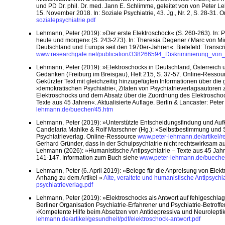
und PD Dr. phil. Dr. med. Jann E. Schlimme, geleitet von von Peter 
15. November 2018. In: Soziale Psychiatrie, 43. Jg., Nr. 2, S. 28-31.
sozialepsychiatrie.pdf
Lehmann, Peter (2019): »Der erste Elektroschock« (S. 260-263). In:
heute und morgen« (S. 243-273). In: Theresia Degener / Marc von Miq
Deutschland und Europa seit den 1970er-Jahren«. Bielefeld: Transcr
www.researchgate.net/publication/338266594_Diskriminierung_v
Lehmann, Peter (2019): »Elektroschocks in Deutschland, Österreich 
Gedanken (Freiburg im Breisgau), Heft 215, S. 37-57. Online-Resso
Gekürzter Text mit gleichzeitig hinzugefügten Informationen über die
›demokratischen Psychiatrie‹, Zitaten von Psychiatrieverlagsautore
Elektroschocks und dem Absatz über die Zuordnung des Elektroschoc
Texte aus 45 Jahren«. Aktualisierte Auflage. Berlin & Lancaster: Pet
lehmann.de/buecher/45.htm
Lehmann, Peter (2019): »Unterstützte Entscheidungsfindung und Aufk
Candelaria Mahlke & Rolf Marschner (Hg.): »Selbstbestimmung und Sol
Psychiatrieverlag. Online-Ressource
www.peter-lehmann.de/artikel/re
Gerhard Gründer, dass in der Schulpsychiatrie nicht rechtswirksam au
Lehmann (2026): »Humanistische Antipsychiatrie – Texte aus 45 Jahren
141-147. Information zum Buch siehe
www.peter-lehmann.de/bueche
Lehmann, Peter (6. April 2019): »Belege für die Anpreisung von Elek
Anhang zu dem Artikel »
Alte, veraltete und humanistische Antipsychia
psychiatrieverlag.pdf
Lehmann, Peter (2019): »Elektroschocks als Antwort auf fehlgeschl
Berliner Organisation Psychiatrie-Erfahrener und Psychiatrie-Betro
›Kompetente Hilfe beim Absetzen von Antidepressiva und Neurolepti
lehmann.de/artikel/gesundheit/pdf/elektroschock-antwort.pdf