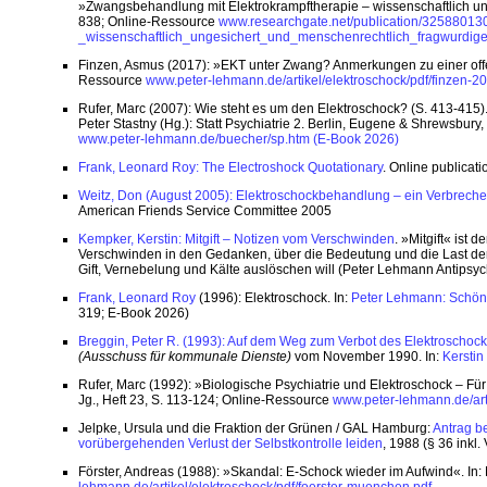
»Zwangsbehandlung mit Elektrokrampftherapie – wissenschaftlich unge
838; Online-Ressource
www.researchgate.net/publication/3258801
_wissenschaftlich_ungesichert_und_menschenrechtlich_fragwurdig
Finzen, Asmus (2017): »EKT unter Zwang? Anmerkungen zu einer offen
Ressource
www.peter-lehmann.de/artikel/elektroschock/pdf/finzen-2
Rufer, Marc (2007): Wie steht es um den Elektroschock? (S. 413-415). I
Peter Stastny (Hg.): Statt Psychiatrie 2. Berlin, Eugene & Shrewsbur
www.peter-lehmann.de/buecher/sp.htm
(E-Book 2026)
Frank, Leonard Roy: The Electroshock Quotationary
. Online publicat
Weitz, Don (August 2005): Elektroschockbehandlung – ein Verbreche
American Friends Service Committee 2005
Kempker, Kerstin: Mitgift – Notizen vom Verschwinden
. »Mitgift« ist
Verschwinden in den Gedanken, über die Bedeutung und die Last der W
Gift, Vernebelung und Kälte auslöschen will (Peter Lehmann Antipsyc
Frank, Leonard Roy
(1996): Elektroschock. In:
Peter Lehmann: Schöne
319; E-Book 2026)
Breggin, Peter R. (1993): Auf dem Weg zum Verbot des Elektroschoc
(Ausschuss für kommunale Dienste)
vom November 1990. In:
Kerstin
Rufer, Marc (1992): »Biologische Psychiatrie und Elektroschock – Für 
Jg., Heft 23, S. 113-124; Online-Ressource
www.peter-lehmann.de/art
Jelpke, Ursula und die Fraktion der Grünen / GAL Hamburg:
Antrag b
vorübergehenden Verlust der Selbstkontrolle leiden
, 1988 (§ 36 inkl.
Förster, Andreas (1988): »Skandal: E-Schock wieder im Aufwind«. In: 
lehmann.de/artikel/elektroschock/pdf/foerster-muenchen.pdf