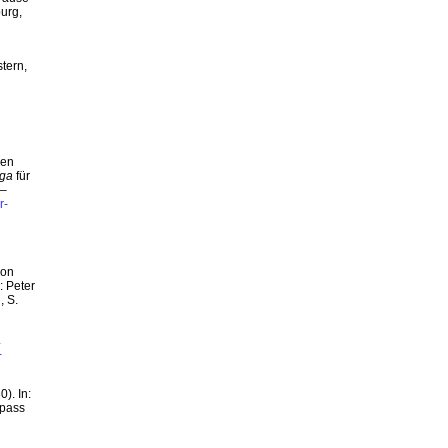
urg,
tern,
hen
iga
für
 –
r-
von
: Peter
, S.
.
-
). In:
mpass