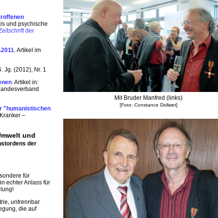
troffenen
axis und psychische
itschrift der
.2011
. Artikel im
6. Jg. (2012), Nr. 1
fenen
. Artikel in:
, Landesverband
Mit Bruder Manfred (links)
[Foto: Constance Dollwet]
er "humanistischen
 Kranker –
 Umwelt und
nstordens der
sondere für
n echter Anlass für
lung!
trie, untrennbar
egung, die auf