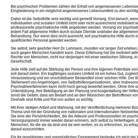
Bei psychischen Problemen zählen der Erhalt von angemessenen Lebensver
Eingliederung in ein möglichst angemessenes Lebensumfeld zu den wichtig
Dabei ist die Selbsthilfe sehr wichtig und genießt Vorrang. Erst danach, we
individuellen und sozialen Umfeld nicht oder nicht ausreichend mobilisiert w
professionelle psychiatrische Hilfe angeboten werden. Vorrang vor psychiatr
jedem Fall allgemeine Hilfen durch soziale Dienste und/oder die allgemein
Behandlung. Nur wenn dies nicht ausreicht, soll psychiatrische Hilfe durch
qualifiziertes Personal geleistet werden.
Sie selbst, sehr geehrter Herr Dr. Lehmann, mussten vor langer Zeit erleben,
auch gegen Menschen handeln kann. Diese Erfahrung hat Sie motiviert aktiv
Rechte von Menschen, nicht nur derjenigen mit einer seelischen Störung, in e
Gesellschaft.
Jede Hilfe zielt auf die Stärkung der Person und ihre eigenen Potentiale vo
soll darauf zielen. Ein tragfähiges soziales Umfeld ist ein hohes Gut, zugleic
Voraussetzung und ein unschätzbarer Bestandteil einer solchen Hilfe. Der B
Stellenwert von Angehörigen, von Selbsthilfeorganisationen, aber insbeso
Psychiatrieerfahrenen kann nicht hoch genug bewertet werden. Ohne ihre u
Unterstützung, ihre Beteiligung an der Planung und Ausgestaltung der Hilfe
sonst die Gefahr, dass am Bedarf und an den Wünschen der Betroffenen vor
Deshalb sind Kritik und Rat von außen so wichtig.
Mit Ihrer stetigen Arbeit und Mahnung, mit der Veröffentlichung mehrerer B
Thema und mit der Gründung von nationalen und internationalen Netzwerke
Sie eine der Persönlichkeiten, die die Akteure und Professionellen im psych
Versorgungsnetz immer wieder daran erinnern, sich selbst zu hinterfragen, 
Menschen, für die sie da sind und da sein wollen, es zu erforschen, zu erfr
darauf auszurichten.
Für Ihr langjähriges und unermüdliches Engagement bedanke ich mich bei I