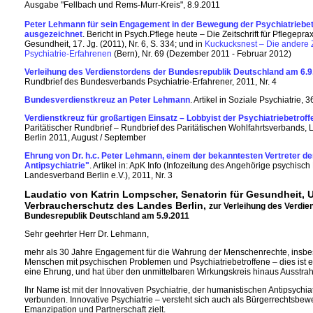
Ausgabe "Fellbach und Rems-Murr-Kreis", 8.9.2011
Peter Lehmann für sein Engagement in der Bewegung der Psychiatriebe
ausgezeichnet
. Bericht in Psych.Pflege heute – Die Zeitschrift für Pflegepr
Gesundheit, 17. Jg. (2011), Nr. 6, S. 334; und in
Kuckucksnest – Die andere Ze
Psychiatrie-Erfahrenen
(Bern), Nr. 69 (Dezember 2011 - Februar 2012)
Verleihung des Verdienstordens der Bundesrepublik Deutschland am 6.9
Rundbrief des Bundesverbands Psychiatrie-Erfahrener, 2011, Nr. 4
Bundesverdienstkreuz an Peter Lehmann
. Artikel in Soziale Psychiatrie, 3
Verdienstkreuz für großartigen Einsatz – Lobbyist der Psychiatriebetrof
Paritätischer Rundbrief – Rundbrief des Paritätischen Wohlfahrtsverbands
Berlin 2011, August / September
Ehrung von Dr. h.c. Peter Lehmann, einem der bekanntesten Vertreter d
Antipsychiatrie"
. Artikel in: ApK Info (Infozeitung des Angehörige psychisch
Landesverband Berlin e.V.), 2011, Nr. 3
Laudatio von Katrin Lompscher, Senatorin für Gesundheit,
Verbraucherschutz des Landes Berlin,
zur Verleihung des Verdie
Bundesrepublik Deutschland am 5.9.2011
Sehr geehrter Herr Dr. Lehmann,
mehr als 30 Jahre Engagement für die Wahrung der Menschenrechte, insbe
Menschen mit psychischen Problemen und Psychiatriebetroffene – dies ist ei
eine Ehrung, und hat über den unmittelbaren Wirkungskreis hinaus Ausstrah
Ihr Name ist mit der Innovativen Psychiatrie, der humanistischen Antipsychia
verbunden. Innovative Psychiatrie – versteht sich auch als Bürgerrechtsbew
Emanzipation und Partnerschaft zielt.