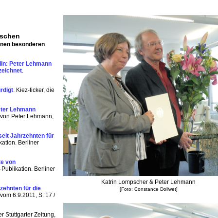
tschen
enen besonderen
lin: Peter Lehmann
zeichnet
.
rdigt
. Kiez-ticker, die
eter Lehmann
t von Peter Lehmann,
seit Jahrzehnten für
kation. Berliner
te von
Publikation. Berliner
Katrin Lompscher & Peter Lehmann
zehnten für die
[Foto: Constance Dollwet]
 vom 6.9.2011, S. 17 /
er Stuttgarter Zeitung,