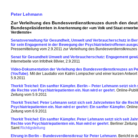
Peter Lehmann
Zur Verleihung des Bundesverdienstkreuzes durch den deu
Bundespräsidenten
in Anerkennung der »um Volk und Staat erworb
Verdienste«
Senatsverwaltung für Gesundheit, Umwelt und Verbraucherschutz in Ber
für sein Engagement in der Bewegung der Psychiatriebetroffenen ausge
Pressemitteilung vom 2.9.2011 zur Verleihung des Bundesverdienstkreuzes
Senat für Gesundheit Umwelt und Verbraucherschutz: Engagement gewü
Internetseite von Infothek 88vier, 2.9.2011
Video-Dokumentation der Verleihung des Bundesverdienstkreuzes an P
(YouTube)
. Mit der Laudatio von Katrin Lompscher und einer kurzen Antwor
5.9.2011
Thorkit Treichel: Ein sanfter Kämpfer. Berlin – Peter Lehmann setzt sich 
die Rechte von Psychiatriepatienten ein. Nun wird er geehrt
. Online-Publi
Zeitung vom 5.9.2011
Thorkit Treichel: Peter Lehmann setzt sich seit Jahrzehnten für die Rech
Psychiatriepatienten ein. Nun wird er geehrt: Ein sanfter Kämpfer.
Online-
Zeitung vom 6.9.2011
Thorkit Treichel: Ein sanfter Kämpfer. Peter Lehmann setzt sich seit Jahr
Rechte von Psychiatriepatienten ein. Nun wird er geehrt
. Berliner Zeitung
Samt
Richtigstellung
Ehrung in Berlin – Bundesverdienstkreuz für Peter Lehmann
. Bericht in d