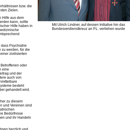
hältnissen bzw. die
sten Zielen.
nn Hilfe aus dem
erden kann, sollte
Mit Ulrich Lindner, auf dessen Initiative hin das
ischer Hilfe haben in
Bundesverdienstkreuz an P.L. verliehen wurde
medizinische
 entsprechend
 dass Psychiatrie
 zu werden, für die
iner zivilisierten
n Betroffenen oder
h eine
eitrag und der
ndere auch von
nmittelbare
systeme besteht
bei gehandelt wird.
ücher zu diesem
n und Vereinen sind
iatrischen
die Bedürfnisse
agen und ihr Handeln
hnen herzlich und