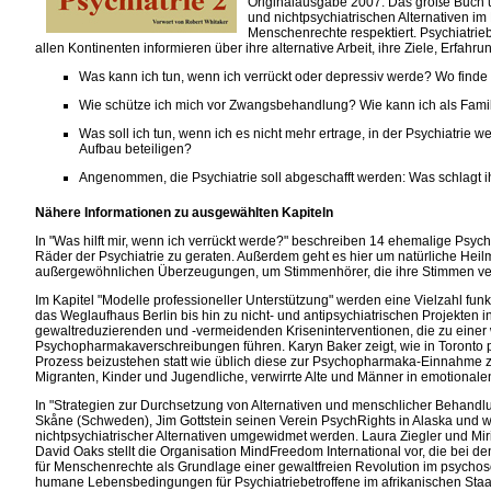
Originalausgabe 2007. Das große Buch übe
und nichtpsychiatrischen Alternativen i
Menschenrechte respektiert. Psychiatrieb
allen Kontinenten informieren über ihre alternative Arbeit, ihre Ziele, Erfah
Was kann ich tun, wenn ich verrückt oder depressiv werde? Wo finde 
Wie schütze ich mich vor Zwangsbehandlung? Wie kann ich als Fami
Was soll ich tun, wenn ich es nicht mehr ertrage, in der Psychiatrie w
Aufbau beteiligen?
Angenommen, die Psychiatrie soll abgeschafft werden: Was schlagt ihr 
Nähere Informationen zu ausgewählten Kapiteln
In "Was hilft mir, wenn ich verrückt werde?" beschreiben 14 ehemalige Psych
Räder der Psychiatrie zu geraten. Außerdem geht es hier um natürliche He
außergewöhnlichen Überzeugungen, um Stimmenhörer, die ihre Stimmen vers
Im Kapitel "Modelle professioneller Unterstützung" werden eine Vielzahl fun
das Weglaufhaus Berlin bis hin zu nicht- und antipsychiatrischen Projekten i
gewaltreduzierenden und -vermeidenden Kriseninterventionen, die zu ei
Psychopharmakaverschreibungen führen. Karyn Baker zeigt, wie in Toronto p
Prozess beizustehen statt wie üblich diese zur Psychopharmaka-Einnahme zu
Migranten, Kinder und Jugendliche, verwirrte Alte und Männer in emotionale
In "Strategien zur Durchsetzung von Alternativen und menschlicher Beha
Skåne (Schweden), Jim Gottstein seinen Verein PsychRights in Alaska und wi
nichtpsychiatrischer Alternativen umgewidmet werden. Laura Ziegler und Mir
David Oaks stellt die Organisation MindFreedom International vor, die bei de
für Menschenrechte als Grundlage einer gewaltfreien Revolution im psychos
humane Lebensbedingungen für Psychiatriebetroffene im afrikanischen Staat 