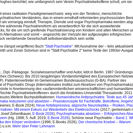
hes berichtet, wie umfangreich sein Verein Psychiatriebetroffene schult, um sie 
gkeit eines radikalen Paradigmenwechsels: weg von der Tendenz, menschliche
ychiatrischen Verständnis, das in einem ernsthaft reformierten psychosozialen Ber
ls vorrangig einstuft; Therapie, Dienste und sogar Psychopharmaka werden abg
hre währende Psychiatriereform als verantwortlich für die sich ausweitende
s, für die um sich greifende Psychiatrisierung von Kindern und alten Menschen u
lternativen und somit – angesichts der Vielzahl der aufgezeigten erfolgreichen
sch verstehende Gesellschaft selbstverständlich sein sollte.
e (längst vergriffene) Buch "
Statt Psychiatrie
". Mit Ausnahme der – teils aktualisiert
 Smith und Zoran Solomun sind in "Statt Psychiatrie 2" keine Texte der 1993er-Ausga
 h.c., Dipl.-Pädagoge. Sozialwissenschaftler und Autor, lebt in Berlin. 1987 Gründung
ychex (Schweiz). Bis 2010 langjähriges Vorstandsmitglied des Europäischen Netzw
P). Patientenvertreter im Gemeinsamen Bundesausschuss (G-BA). Partner des
awal of Psychiatric Drugs (Internationales Institut zum Absetzen von Psychopharmaka)
würde in Anerkennung des »außerordentlichen wissenschaftlichen und humanitäre
Rechte Psychiatriebetroffener« durch die Aristoteles-Universität Thessaloniki. 2011
reuzes.Weitere Buchpublikationen:
Humanistische Antipsychiatrie. Texte aus 45 Ja
aka reduzieren und absetzen – Praxiskonzepte für Fachkräfte, Betroffene, Angeh
Newnes; E-Book 2024);
Neue Antidepressiva, atypische Neuroleptika – Risiken, Pla
ernativen. Mit einem Exkurs zur Wiederkehr des Elektroschocks
(2017, gemeinsam m
 Josef Zehentbauer,
E-Book 2026
);
Psychopharmaka absetzen – Erfolgreiches Abs
izern
(Hg. 1998; 5. Aufl. 2019,
E-Book 2026
); Schöne neue Psychiatrie –
Band 1: W
ka den Körper verändern
(1996; E-Books 2026);
Der chemische Knebel – Warum
) u.v.m.
Mehr über Peter Lehmann