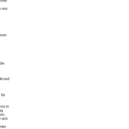
hilfe
e von
deren
die
kt und
-
 für
nns in
ng
gen,
 sich
rter