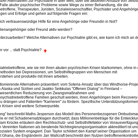
r Alternativen zur Psychiatrie in aller Welt, über die aktuellen Ansätze von Selbst
m Falle akuter psychischer Probleme sowie Wege zu einer Behandlung, die die
etroffene, Therapeuten, Juristen, Sozialwissenschaftler, Psychiater und Angehörig
rungen und Erfolge und gehen auf folgende Fragen ein:
ich vertrauenswürdige Hilfe für eine Angehörige oder Freundin in Not?
lienangehöriger oder Freund aktiv werden?
eiterzuarbeiten? Welche Alternativen zur Psychiatrie gibt es, wie kann ich mich an 
vor ... statt Psychiatrie?
iatriebetroffene, wie sie mir ihren akuten psychischen Krisen klarkommen, ohne in 
ilmethoden bei Depressionen, um Selbsthilfegruppen von Menschen mit
tehen und produktiv mit ihnen arbeiten.
ktionierende Alternativen präsentiert: vom Soteria-Ansatz über das Windhorse-Proje
n Alaska und Sizilien und Jaakko Seikkulas "Offenen Dialog" in Finnland –
ner wesentlichen Reduzierung von Zwangsmaßnahmen und
sychiatriebetroffene Familien geschult werden, ihren Angehörigen beim Recovery
 drängen und Patienten-"Karrieren" zu fördern. Spezifische Unterstützungsformen
n Krisen sind weitere Schwerpunkte.
ndlung" beschreibt Maths Jesperson das Modell des Personenbezogenen Ombudsma
e er mit Schadenersatzklagen durchsetzt, dass Millionenbeträge für die Entwicklu
iam Krücke erläutern den Rechtsschutz- und Selbsthilfefaktor von Vorausverfügun
n Vereinten Nationen als beratende Nichtregierungsorganisation akkreditiert ist und
ozialen System engagiert. Dan Taylor schildert den Kampf seiner Organisation um
Ghana, die Engländerin Jan Wallcraft beschreibt den Nutzen betroffenenkontrollie