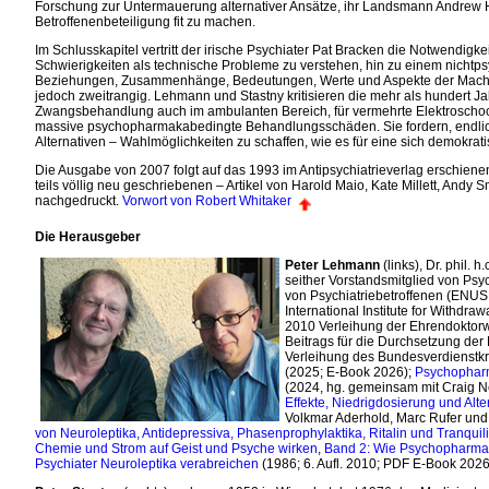
Forschung zur Untermauerung alternativer Ansätze, ihr Landsmann Andrew Hug
Betroffenenbeteiligung fit zu machen.
Im Schlusskapitel vertritt der irische Psychiater Pat Bracken die Notwendi
Schwierigkeiten als technische Probleme zu verstehen, hin zu einem nichtps
Beziehungen, Zusammenhänge, Bedeutungen, Werte und Aspekte der Macht a
jedoch zweitrangig. Lehmann und Stastny kritisieren die mehr als hundert Ja
Zwangsbehandlung auch im ambulanten Bereich, für vermehrte Elektroschock
massive psychopharmakabedingte Behandlungsschäden. Sie fordern, endlich A
Alternativen – Wahlmöglichkeiten zu schaffen, wie es für eine sich demokrati
Die Ausgabe von 2007 folgt auf das 1993 im Antipsychiatrieverlag erschienen
teils völlig neu geschriebenen – Artikel von Harold Maio, Kate Millett, Andy
nachgedruckt.
Vorwort von Robert Whitaker
Die Herausgeber
Peter Lehmann
(links), Dr. phil.
seither Vorstandsmitglied von Ps
von Psychiatriebetroffenen (ENUS
International Institute for Withdr
2010 Verleihung der Ehrendoktor
Beitrags für die Durchsetzung der 
Verleihung des Bundesverdienstk
(2025; E-Book 2026);
Psychopharm
(2024, hg. gemeinsam mit Craig 
Effekte, Niedrigdosierung und Alt
Volkmar Aderhold, Marc Rufer und
von Neuroleptika, Antidepressiva, Phasenprophylaktika, Ritalin und Tranquil
Chemie und Strom auf Geist und Psyche wirken
,
Band 2: Wie Psychopharma
Psychiater Neuroleptika verabreichen
(1986; 6. Aufl. 2010; PDF E-Book 2026