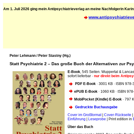
Am 1. Juli 2026 ging mein Antipsychiatrieverlag an meine Nachfolgerin Karin 
www.antipsychiatriev
Peter Lehmann / Peter Stastny (Hg.)
Statt Psychiatrie 2 – Das große Buch der Alternativen zur Psyc
E-Book
, 545 Seiten. Wuppertal & Lancas
sofort lieferbar ·
nur direkt beim Antipsyc
PDF E-Book
· 3001 KB · ISBN 978-
ePUB E-Book
· 1060 KB · ISBN 978
MobiPocket (Kindle) E-Book
· 797 
Gedruckte Buchausgabe
Cover im Großformat
|
Cover-Rückseite
|
Einführung
|
Leseprobe
| Print edition in
Über das Buch