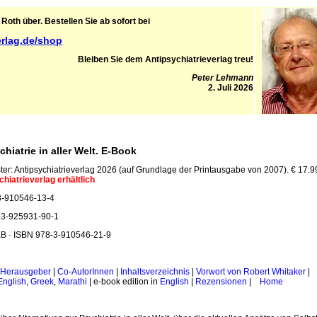
Roth über. Bestellen Sie ab sofort bei
erlag.de/shop
Bleiben Sie dem Antipsychiatrieverlag treu!
Peter Lehmann
2. Juli 2026
hiatrie in aller Welt. E-Book
ter: Antipsychiatrieverlag 2026 (auf Grundlage der Printausgabe von 2007). € 17.99
hiatrieverlag erhältlich
3-910546-13-4
-3-925931-90-1
KB · ISBN 978-3-910546-21-9
Herausgeber
|
Co-AutorInnen
|
Inhaltsverzeichnis
|
Vorwort von Robert Whitaker
|
English
,
Greek
,
Marathi
| e-book edition in
English
|
Rezensionen
|
Home