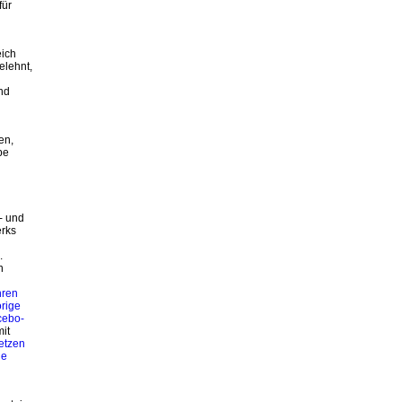
für
eich
elehnt,
nd
en,
be
s- und
erks
.
n
hren
örige
cebo-
it
etzen
ie