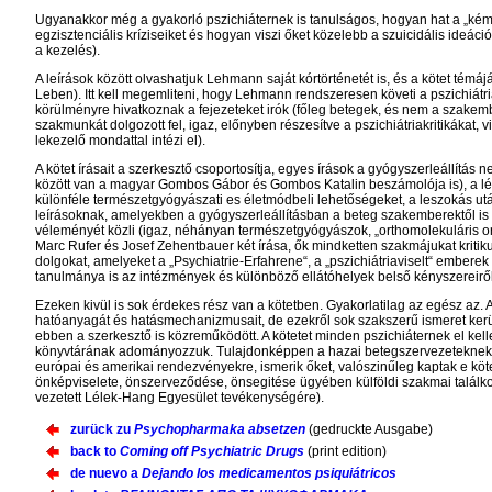
Ugyanakkor még a gyakorló pszichiáternek is tanulságos, hogyan hat a „kém
egzisztenciális kríziseiket és hogyan viszi őket közelebb a szuicidális ideáci
a kezelés).
A leírások között olvashatjuk Lehmann saját kórtörténetét is, és a kötet témájá
Leben). Itt kell megemliteni, hogy Lehmann rendszeresen követi a pszichiátr
körülményre hivatkoznak a fejezeteket irók (főleg betegek, és nem a szake
szakmunkát dolgozott fel, igaz, előnyben részesítve a pszichiátriakritikákat,
lekezelő mondattal intézi el).
A kötet írásait a szerkesztő csoportosítja, egyes írások a gyógyszerleállítás n
között van a magyar Gombos Gábor és Gombos Katalin beszámolója is), a lép
különféle természetgyógyászati es életmódbeli lehetőségeket, a leszokás ut
leírásoknak, amelyekben a gyógyszerleállításban a beteg szakemberektől is 
véleményét közli (igaz, néhányan természetgyógyászok, „orthomolekuláris orvos
Marc Rufer és Josef Zehentbauer két írása, ők mindketten szakmájukat kritik
dolgokat, amelyeket a „Psychiatrie-Erfahrene“, a „pszichiátriaviselt“ embere
tanulmánya is az intézmények és különböző ellátóhelyek belső kényszereiről,
Ezeken kivül is sok érdekes rész van a kötetben. Gyakorlatilag az egész az.
hatóanyagát és hatásmechanizmusait, de ezekről sok szakszerű ismeret kerül f
ebben a szerkesztő is közreműködött. A kötetet minden pszichiáternek el kellen
könyvtárának adományozzuk. Tulajdonképpen a hazai betegszervezeteknek kelle
európai és amerikai rendezvényekre, ismerik őket, valószinűleg kaptak e k
önképviselete, önszerveződése, önsegitése ügyében külföldi szakmai találko
vezetett Lélek-Hang Egyesület tevékenységére).
zurück zu
Psychopharmaka absetzen
(gedruckte Ausgabe)
back to
Coming off Psychiatric Drugs
(print edition)
de nuevo a
Dejando los medicamentos psiquiátricos