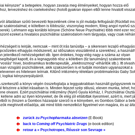
iai kényszer“ a betegekre, hogyan zavarja meg élményeiket, hogyan hozza elő
óhoz, tervezéshez és cselekvéshez (holott gyakran éppen ettől lenne hivatott visszat
ról általában szóló bevezetö fejezetének címe is jól mutatja felfogását (Rückfall ins
iai szakirodalmat, e kötetben is többszáz, viszonylag modern, föleg angol nyelvű s
mberek). Lehmann egy korábbi könyve (Schöne Neue Psychiatrie) több mint ezer re
 viszont ezeket a hivatalos pszichiátriai szakirodalom nem tárgyalja, vagy csak néhá
ehézségeit is leirják, nemcsak – mint öt irás tanúsitja – a sikeresen lezajló elhagyás
csőzetes elhagyás módszereit, az időszakos visszátérést a szerekhez, a használ
án jelentkező nehézségeket stb. Igen érdekes, hogy elég nagy a száma az olyan
segítséget kapott, és a legnagyobb rész a kötetben (tíz tanulmány) szakemberek
lás“ hivei, biodinamikus testterapeuták, „elektroszmog“-elhárítók stb.). Itt olvash
usan vizsgáló pszichiáterek, akik szakszerűen is el tudják mondani ugyanazokat a
k elevenen es hitelesen leírnak. Kitűnő intézmény-lélektani problémaleírás Gaby So
 logikai kényszerpályáiról.
 A szerkesztő a könyv végén összefoglalja a leggyakrabban használt gyógyszerek n
elszinre a kötet irásaiban is. Minden fejezet szép stilusú, eleven munka, lehet, h
e olvasni. Ezért pszichiátriai intézmény (Nyirő Gyula kórház, I. Pszichiátriai Osztá
ne adni az ilyen könyveket, de ők elég jól ellátottak ilyesmivel, azért is, mert j
ötetből is (hiszen a Gombos házaspár szerző is e könyvben, es Gombos Gábor a be
zók meghivott előadója, aki mind több nemzetközi figyelmet von magára, és az ált
zurück zu
Psychopharmaka absetzen
(E-Book)
back to
Coming off Psychiatric Drugs
(e-book edition)
retour a « Psychotropes, Réussir son Sevrage »