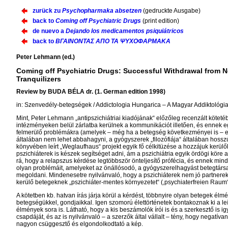
zurück zu
Psychopharmaka absetzen
(gedruckte Ausgabe)
back to
Coming off Psychiatric Drugs
(print edition)
de nuevo a
Dejando los medicamentos psiquiátricos
back to
ΒΓΑΙΝΟΝΤΑΣ ΑΠΟ ΤΑ ΨΥΧΟΦΑΡΜΑΚΑ
Peter Lehmann (ed.)
Coming off Psychiatric Drugs: Successful Withdrawal from N
Tranquilizers
Review
by BUDA BÉLA dr. (1. German edition 1998)
in: Szenvedély-betegségek / Addictologia Hungarica – A Magyar Addiktológiai
Mint, Peter Lehmann „antipszichiátriai kiadójának“ előzőleg recenzált kötetébő
intézményeken belül zárlatba kerülnek a kommunikációt illetően, és ennek egy
felmerülő problémákra (amelyek – még ha a betegség következményei is – e
általában nem lehet abbahagyni, a gyógyszerek „filozófiája“ általában hosszú
könyvében leírt „Weglaufhaus“ projekt egyik fő célkitüzése a hozzájuk kerül
pszichiáterek is készek segítséget adni, ám a pszichiátria egyik ördögi köre a
rá, hogy a relapszus kérdése legtöbbször önteljesítő prófécia, és ennek mind
olyan problémáit, amelyeket az önállósodó, a gyógyszerelhagyást betegtársa
megoldani. Mindenesetre nyilvánvaló, hogy a pszichiáterek nem jó partnerek 
kerülő betegeknek „pszichiáter-mentes környezetet“ (,psychiaterfreien Raum“
A kötetben kb. hatvan írás járja körül a kérdést, többnyire olyan betegek é
betegségükkel, gondjaikkal. Igen szomorú élettörténetek bontakoznak ki a leí
élmények sora is. Látható, hogy a kis beszámolók írói is és a szerkesztő is i
csapdáját, és az is nyilvánvaló – a szerzők által vállalt – tény, hogy negatív
nagyon csüggesztő és elgondolkodtató a kép.