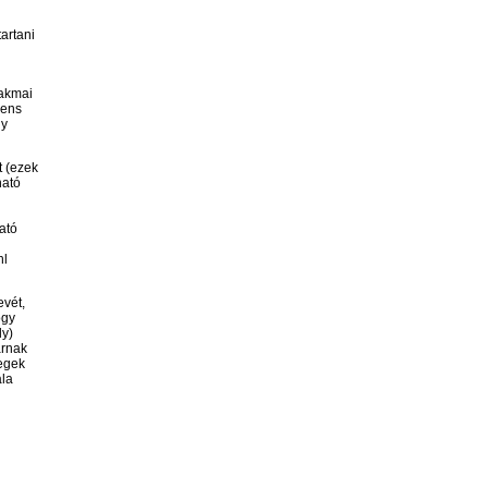
artani
zakmai
cens
ny
t (ezek
ható
ató
hl
evét,
ogy
ly)
árnak
tegek
ala