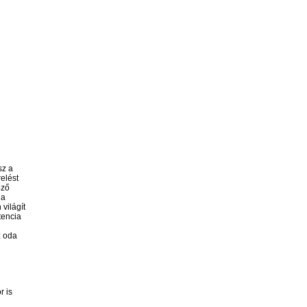
sz a
elést
őző
 a
világít
tencia
z oda
r is