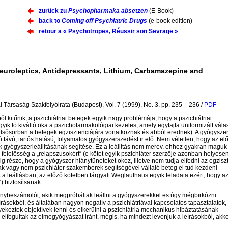
zurück zu
Psychopharmaka absetzen
(E-Book)
back to
Coming off Psychiatric Drugs
(e-book edition)
retour a « Psychotropes, Réussir son Sevrage »
euroleptics, Antidepressants, Lithium, Carbamazepine and
 Társaság Szakfolyóirata (Budapest), Vol. 7 (1999), No. 3, pp. 235 – 236 /
PDF
l kitűnik, a pszichiátriai betegek egyik nagy problémája, hogy a pszichiátriai
ik fö kiváltó oka a pszichofarmakológiai kezeles, amely egyfajta uniformizált vála
lsősorban a betegek egzisztenciájára vonatkoznak és abból erednek). A gyógyszer
 távú, tartós hatású, folyamatos gyógyszerszedést ir elő. Nem véletlen, hogy az el
ők gyógyszerleállitásának segítése. Ez a leállitás nem merev, ehhez gyakran maguk
 felelősség a „relapszusokért“ (e kötet egyik pszichiáter szerzője azonban helyesen 
ig része, hogy a gyógyszer hiánytüneteket okoz, illetve nem tudja elfedni az egzisz
k vagy nem pszichiáter szakemberek segítségével vállaló beteg el tud kezdeni
a leállásban, az előző kötetben tárgyalt Weglaufhaus egyik feladata ezért, hogy a
) biztosítsanak.
lménybeszámolói, akik megpróbáltak leállni a gyógyszerekkel es úgy mégbirkózni
rásokból, és általában nagyon negatív a pszichiátriával kapcsolatos tapasztalatok,
gyekeztek objektívek lenni és elkerülni a pszichiátria mechanikus hibáztatásának
an elfogultak az elmegyógyászat iránt, mégis, ha mindezt levonjuk a leírásokból, akko