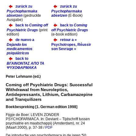
zurück zu
zurück zu
Psychopharmaka
Psychopharmaka
absetzen
(gedruckte
absetzen
(E-Book)
Ausgabe)
back to
Coming off
back to
Coming
Psychiatric Drugs
(print
off Psychiatric Drugs
edition)
(e-book edition)
de nuevo a
retour a «
Dejando los
Psychotropes, Réussir
medicamentos
son Sevrage »
psiquiátricos
back to
ΒΓΑΙΝΟΝΤΑΣ ΑΠΟ ΤΑ
ΨΥΧΟΦΑΡΜΑΚΑ
Peter Lehmann (ed.)
Coming off Psychiatric Drugs: Successful
Withdrawal from Neuroleptics,
Antidepressants, Lithium, Carbamazepine
and Tranquilizers
Boekbespreking
[1. German edition 1998]
Fijgje de Boer: LEVEN ZONDER
PSYCHOFARMACA. In: Deviant – Tijdschrift tussen
psychiatrie en maatschappij (Amsterdam), nr. 24
(Maart 2000), p. 37-38 /
PDF
De introductie van psychofarmaca in de jaren '50