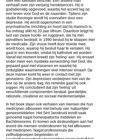
over een identiteit beschikt. Een andere man
verhaalt over zijn vierjarig herstelproces. Hij is
godsdienstig opgevoed, waarbij het accent lag op
een leven voor God en de naaosten. Tijdens zijn
studie theologie wordt hij overvallen door een
depressie. Hij wordt opgenomen in een
psychiatrische inrichting en hoort dat hij manisch is.
Na ontslag slikt hij 20 jaar lithium. Daardoor krijgt hij
last van zware hoofd- en rugpijnen, die hij met
pijnstillers bestrijdt. In 1990 besluit hij te stoppen met
de medicatie. Zijn vrouw heeft door moeite mee,
wordt boos, waarop hij besluit haar te verlaten. Hij
gaat in een klooster, omdat hij katholiek wil worden.
Vanaf dat moment breekt zijn 'heling' aan. Hij ervaart
onder meer een mystieke eenwording met God, die
gepaard gaat met visioenen en waarbij hij
zintuiglijke waarnemingen veel intenser ervaart. Op
deze manier komt hij weer in contact met zijn
gevoelens. Zijn depressies verdwijnen niet van de
ene op de andere dag. Als remedie gaat hij ook
joggen. Hij concludeert dat zijn 'heling' uit
verschillende componenten bestaat: geestelijke,
rationele, creatieve en sociaal medemenselijke.
In het boek staan ook verhalen van mensen die hun
medicijnen afbouwen met behulp van 'natuurlijke'
geneesmiddelen. Het Sint Janskruid wordt vaak
genoemd nagst homeopatische middelen en
Bachbloesems. Er komen ook deskundigen aan het
woord die mensen ondersteunen bij het afbouwen
met medicijnen. Nagst professionals die
zelfhulpgroepen begeleiden of
psychotherapeutische begeleiding geven betreft het