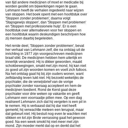
van tijd andere medicijnen of moet er medicatie bij
worden geslikt om bijwerkingen regen te gaan.
Lehmann heeft de verhalen ingedeeld naar wijzen
van stoppen. Het boek opent met een hoofdstuk over
'Stoppen zonder problemen', daarna volgt
'Stapsgewijs stoppen', dan 'Stoppen met problemen'
en 'Stoppen met professionele hulp'. Er is een
hoofdstuk over alternatieven voor her stoppen en
een hoofdstuk waarin deskundigen beschrijven hoe
zij mensen daarbij begeleiden.
Het rerste deel, 'Stoppen zonder problemen', bevat
her verhaal van Lehmann zelf, die na ontslag uit de
inrichting in 1977 zijn voorgeschreven medicijnen
braaf slikt. De medicijnen hebben hem uiterlijk en
innerlijk veranderd. Hij is dikker geworden, maakt
schokbewegingen, smakt met zijn mond, hij kan niet
zo goed uit zijn woorden komen en voelt zich futloos.
Na het ontslag gaat hij bij zijn ouders wonen, want
zelfstandig leven lukt niet. Hij bezoekt wekelijks de
psychiater, die de verwijsbrief van de vorige
psychiater zonder navraag accepteert en hem de
medicijnen toedient. Rond de Kerst gaat deze
psychiater voor drie weken op vakantie en geeft
Lehmann een voorraadje pillen mee. Op een dag
realiseert Lehmann zich dat hij vergeten is een pil in
te nemen. Hij is verbaasd dat hij dar niet heeft
gemerkt; hij verwachtte meteen een terugval, maar
dat gebeurt niet. Hij besluit nog even te wachten met
slikken en tot zijn Brote verrassing gaat het gewoon
goed. Na een week smokt hij niet meer met zijn
mond. Zijn moeder merkt dat op en denkt dat het