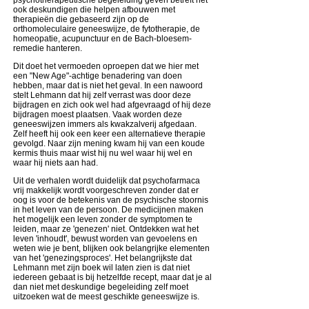
ook deskundigen die helpen afbouwen met
therapieën die gebaseerd zijn op de
orthomoleculaire geneeswijze, de fytotherapie, de
homeopatie, acupunctuur en de Bach-bloesem-
remedie hanteren.
Dit doet het vermoeden oproepen dat we hier met
een "New Age"-achtige benadering van doen
hebben, maar dat is niet het geval. In een nawoord
stelt Lehmann dat hij zelf verrast was door deze
bijdragen en zich ook wel had afgevraagd of hij deze
bijdragen moest plaatsen. Vaak worden deze
geneeswijzen immers als kwakzalverij afgedaan.
Zelf heeft hij ook een keer een alternatieve therapie
gevolgd. Naar zijn mening kwam hij van een koude
kermis thuis maar wist hij nu wel waar hij wel en
waar hij niets aan had.
Uit de verhalen wordt duidelijk dat psychofarmaca
vrij makkelijk wordt voorgeschreven zonder dat er
oog is voor de betekenis van de psychische stoornis
in het leven van de persoon. De medicijnen maken
het mogelijk een leven zonder de symptomen te
leiden, maar ze 'genezen' niet. Ontdekken wat het
leven 'inhoudt', bewust worden van gevoelens en
weten wie je bent, blijken ook belangrijke elementen
van het 'genezingsproces'. Het belangrijkste dat
Lehmann met zijn boek wil laten zien is dat niet
iedereen gebaat is bij hetzelfde recept, maar dat je al
dan niet met deskundige begeleiding zelf moet
uitzoeken wat de meest geschikte geneeswijze is.