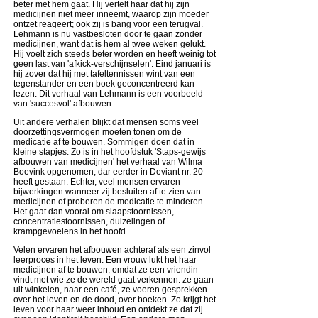
beter met hem gaat. Hij vertelt haar dat hij zijn
medicijnen niet meer inneemt, waarop zijn moeder
ontzet reageert; ook zij is bang voor een terugval.
Lehmann is nu vastbesloten door te gaan zonder
medicijnen, want dat is hem al twee weken gelukt.
Hij voelt zich steeds beter worden en heeft weinig tot
geen last van 'afkick-verschijnselen'. Eind januari is
hij zover dat hij met tafeltennissen wint van een
tegenstander en een boek geconcentreerd kan
lezen. Dit verhaal van Lehmann is een voorbeeld
van 'succesvol' afbouwen.
Uit andere verhalen blijkt dat mensen soms veel
doorzettingsvermogen moeten tonen om de
medicatie af te bouwen. Sommigen doen dat in
kleine stapjes. Zo is in het hoofdstuk 'Staps-gewijs
afbouwen van medicijnen' het verhaal van Wilma
Boevink opgenomen, dar eerder in Deviant nr. 20
heeft gestaan. Echter, veel mensen ervaren
bijwerkingen wanneer zij besluiten af te zien van
medicijnen of proberen de medicatie te minderen.
Het gaat dan vooral om slaapstoornissen,
concentratiestoornissen, duizelingen of
krampgevoelens in het hoofd.
Velen ervaren het afbouwen achteraf als een zinvol
leerproces in het leven. Een vrouw lukt het haar
medicijnen af te bouwen, omdat ze een vriendin
vindt met wie ze de wereld gaat verkennen: ze gaan
uit winkelen, naar een café, ze voeren gesprekken
over het leven en de dood, over boeken. Zo krijgt het
leven voor haar weer inhoud en ontdekt ze dat zij