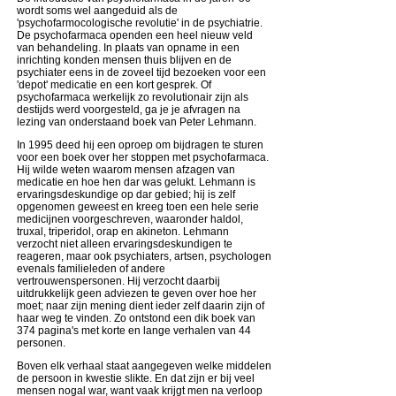
wordt soms wel aangeduid als de
'psychofarmocologische revolutie' in de psychiatrie.
De psychofarmaca openden een heel nieuw veld
van behandeling. In plaats van opname in een
inrichting konden mensen thuis blijven en de
psychiater eens in de zoveel tijd bezoeken voor een
'depot' medicatie en een kort gesprek. Of
psychofarmaca werkelijk zo revolutionair zijn als
destijds werd voorgesteld, ga je je afvragen na
lezing van onderstaand boek van Peter Lehmann.
In 1995 deed hij een oproep om bijdragen te sturen
voor een boek over her stoppen met psychofarmaca.
Hij wilde weten waarom mensen afzagen van
medicatie en hoe hen dar was gelukt. Lehmann is
ervaringsdeskundige op dar gebied; hij is zelf
opgenomen geweest en kreeg toen een hele serie
medicijnen voorgeschreven, waaronder haldol,
truxal, triperidol, orap en akineton. Lehmann
verzocht niet alleen ervaringsdeskundigen te
reageren, maar ook psychiaters, artsen, psychologen
evenals familieleden of andere
vertrouwenspersonen. Hij verzocht daarbij
uitdrukkelijk geen adviezen te geven over hoe her
moet; naar zijn mening dient ieder zelf daarin zijn of
haar weg te vinden. Zo ontstond een dik boek van
374 pagina's met korte en lange verhalen van 44
personen.
Boven elk verhaal staat aangegeven welke middelen
de persoon in kwestie slikte. En dat zijn er bij veel
mensen nogal war, want vaak krijgt men na verloop