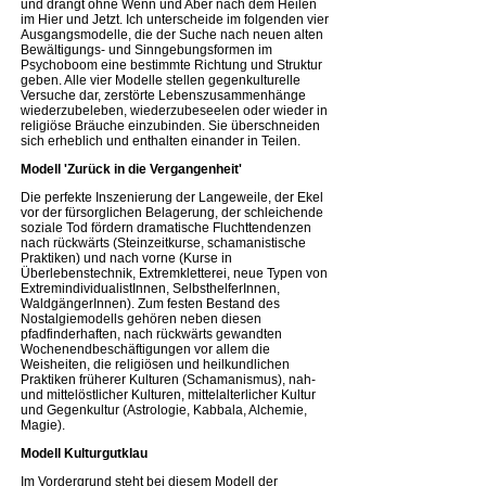
und drängt ohne Wenn und Aber nach dem Heilen
im Hier und Jetzt. Ich unterscheide im folgenden vier
Ausgangsmodelle, die der Suche nach neuen alten
Bewältigungs- und Sinngebungsformen im
Psychoboom eine bestimmte Richtung und Struktur
geben. Alle vier Modelle stellen gegenkulturelle
Versuche dar, zerstörte Lebenszusammenhänge
wiederzubeleben, wiederzubeseelen oder wieder in
religiöse Bräuche einzubinden. Sie überschneiden
sich erheblich und enthalten einander in Teilen.
Modell 'Zurück in die Vergangenheit'
Die perfekte Inszenierung der Langeweile, der Ekel
vor der fürsorglichen Belagerung, der schleichende
soziale Tod fördern dramatische Fluchttendenzen
nach rückwärts (Steinzeitkurse, schamanistische
Praktiken) und nach vorne (Kurse in
Überlebenstechnik, Extremkletterei, neue Typen von
ExtremindividualistInnen, SelbsthelferInnen,
WaldgängerInnen). Zum festen Bestand des
Nostalgiemodells gehören neben diesen
pfadfinderhaften, nach rückwärts gewandten
Wochenendbeschäftigungen vor allem die
Weisheiten, die religiösen und heilkundlichen
Praktiken früherer Kulturen (Schamanismus), nah-
und mittelöstlicher Kulturen, mittelalterlicher Kultur
und Gegenkultur (Astrologie, Kabbala, Alchemie,
Magie).
Modell Kulturgutklau
Im Vordergrund steht bei diesem Modell der