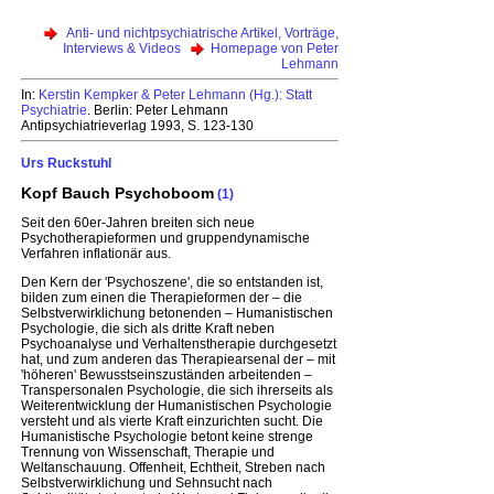
Anti- und nichtpsychiatrische Artikel, Vorträge,
Interviews & Videos
Homepage von Peter
Lehmann
In:
Kerstin Kempker & Peter Lehmann (Hg.): Statt
Psychiatrie
. Berlin: Peter Lehmann
Antipsychiatrieverlag 1993, S. 123-130
Urs Ruckstuhl
Kopf Bauch Psychoboom
(1)
Seit den 60er-Jahren breiten sich neue
Psychotherapieformen und gruppendynamische
Verfahren inflationär aus.
Den Kern der 'Psychoszene', die so entstanden ist,
bilden zum einen die Therapieformen der – die
Selbstverwirklichung betonenden – Humanistischen
Psychologie, die sich als dritte Kraft neben
Psychoanalyse und Verhaltenstherapie durchgesetzt
hat, und zum anderen das Therapiearsenal der – mit
'höheren' Bewusstseinszuständen arbeitenden –
Transpersonalen Psychologie, die sich ihrerseits als
Weiterentwicklung der Humanistischen Psychologie
versteht und als vierte Kraft einzurichten sucht. Die
Humanistische Psychologie betont keine strenge
Trennung von Wissenschaft, Therapie und
Weltanschauung. Offenheit, Echtheit, Streben nach
Selbstverwirklichung und Sehnsucht nach