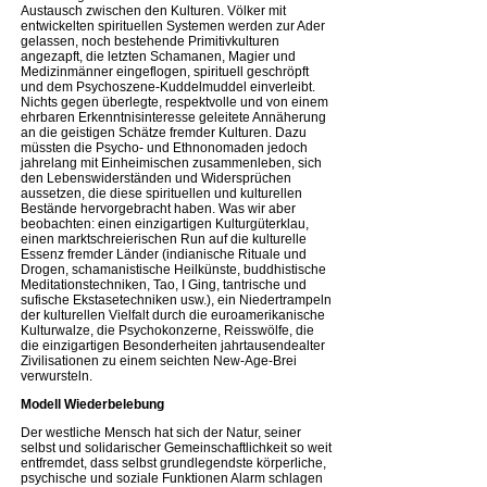
Austausch zwischen den Kulturen. Völker mit
entwickelten spirituellen Systemen werden zur Ader
gelassen, noch bestehende Primitivkulturen
angezapft, die letzten Schamanen, Magier und
Medizinmänner eingeflogen, spirituell geschröpft
und dem Psychoszene-Kuddelmuddel einverleibt.
Nichts gegen überlegte, respektvolle und von einem
ehrbaren Erkenntnisinteresse geleitete Annäherung
an die geistigen Schätze fremder Kulturen. Dazu
müssten die Psycho- und Ethnonomaden jedoch
jahrelang mit Einheimischen zusammenleben, sich
den Lebenswiderständen und Widersprüchen
aussetzen, die diese spirituellen und kulturellen
Bestände hervorgebracht haben. Was wir aber
beobachten: einen einzigartigen Kulturgüterklau,
einen marktschreierischen Run auf die kulturelle
Essenz fremder Länder (indianische Rituale und
Drogen, schamanistische Heilkünste, buddhistische
Meditationstechniken, Tao, I Ging, tantrische und
sufische Ekstasetechniken usw.), ein Niedertrampeln
der kulturellen Vielfalt durch die euroamerikanische
Kulturwalze, die Psychokonzerne, Reisswölfe, die
die einzigartigen Besonderheiten jahrtausendealter
Zivilisationen zu einem seichten New-Age-Brei
verwursteln.
Modell Wiederbelebung
Der westliche Mensch hat sich der Natur, seiner
selbst und solidarischer Gemeinschaftlichkeit so weit
entfremdet, dass selbst grundlegendste körperliche,
psychische und soziale Funktionen Alarm schlagen