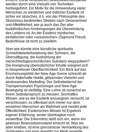
erlischt. Diese veränderten Bewusstseinszustände
werden durch eine Vielzahl von Techniken
herbeigeführt. Ein Motiv für die Hinwendung vieler
Menschen zu westlicher und östlicher Esoterik ist
sicher ein stoisches, d.h. von der Philosophie des
Stoizismus bestimmtes Streben nach Gelassenheit
und Affektfreiheit, wie ja auch das Ziel aller
buddhistischen Anstrengungen die Überwindung
des Leidens ist. An der Existenz mystischer,
ekstatischer oder »ozeanischer« (Sigmund Freud)
Bedürfnisse ist nicht zu zweifeln.
Aber wie könnte eine künstliche spirituelle
Schnellstwiederbelebung den Schmerz, die
Übersättigung, die Aushöhlung der
menschheitsgeschichtlichen Substanz wegzaubern?
Die Aneignung übernatürlicher Inhalte ereignet sich
in beispielloser Oberflächlichkeit. Ein Blick auf das
Erscheinungsbild der New-Age-Szene schreckt ab
durch flatterhafte Hektik, glitzerndes Vielerlei und
abstossendes Marketing. Der Selbstwiderruf der
Transpersonalen Psychologie und New-Age-
Bewegung ist vielfältig. Eine Lehre ist zunächst an
ihrem Selbstanspruch zu messen. Sinnhaftes
Wissen, wie es die Esoterik anzueignen versucht, ist
verschlossen, es offenbart sich immer nur dem
einzelnen Menschen als Wahrheit und meidet jede
Öffentlichkeit. Esoterisches Wissen ist Ergebnis
eigener Erfahrung, weder übertragbar noch
verwertbar. Die Erkenntnis stellt sich ein, wenn ein
gewisser Bewusstseinsstand erreicht ist. Was wir
aber erleben, ist eine grenzenlose Vermarktung des
Spirituellen und eine gewaltig ins Werk gesetzte