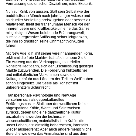
Vermassung esoterischer Disziplinen, reine Exoterik.
Nun zur Kritik von aussen. Statt sein Selbst wie der
buddhistische Mönch nach jahrelanger Askese und
spiritueller Vertiefung preiszugeben oder besser zu
relativieren, flieht der transhumane Mensch vor der
inneren Leere und Kraftlosigkeit in eine das Ganze
mit geistigen Wesen belebende Erfahrungswelt,
sucht die regressive Auflösung seiner Ichgrenzen,
die ihm so drastisch seine Ohnmacht vor Augen
führen.
Mit New Age, d.h. mit seiner vereinnahmenden Form,
erklimmt die freie Marktwirtschaft eine neue Stufe.
Ein Ausweg aus der Verknappung materieller
Rohstoffe liegt darin, sich der Erschliessung geistiger
Märkte zuzuwenden. Die Förderung frühzeitlicher
und mittelalterlicher Vorkommen sowie die
Kulturguteinfuhr aus Ländern der 'Dritten Welt' haben
schon eingesetzt. Die Seele als Rohstoff mit
unbegrenztem Schürfrecht!
Transpersonale Psychologie und New Age
verstehen sich als gegenkulturelles
Erklärungsmuster. Statt aber der westlichen Kultur
abgespaltene Kräfte, Werte und Seinsweisen
zurückzugeben und eine ganzheitliche Kultur
anzubahnen, werden die technisch-
wissenschaftlichen, materialistischen Kräfte, die
unser Leben jetzt einseitig beherrschen, ihrerseits
wieder ausgegrenzt. Aber auch andere menschliche
Bereiche wie etwa das Animalische sind aus dem