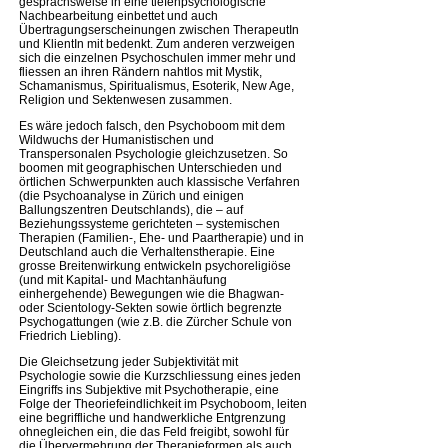
gesprächsweise in eine tiefenpsychologische
Nachbearbeitung einbettet und auch
Übertragungserscheinungen zwischen TherapeutIn
und KlientIn mit bedenkt. Zum anderen verzweigen
sich die einzelnen Psychoschulen immer mehr und
fliessen an ihren Rändern nahtlos mit Mystik,
Schamanismus, Spiritualismus, Esoterik, New Age,
Religion und Sektenwesen zusammen.
Es wäre jedoch falsch, den Psychoboom mit dem
Wildwuchs der Humanistischen und
Transpersonalen Psychologie gleichzusetzen. So
boomen mit geographischen Unterschieden und
örtlichen Schwerpunkten auch klassische Verfahren
(die Psychoanalyse in Zürich und einigen
Ballungszentren Deutschlands), die – auf
Beziehungssysteme gerichteten – systemischen
Therapien (Familien-, Ehe- und Paartherapie) und in
Deutschland auch die Verhaltenstherapie. Eine
grosse Breitenwirkung entwickeln psychoreligiöse
(und mit Kapital- und Machtanhäufung
einhergehende) Bewegungen wie die Bhagwan-
oder Scientology-Sekten sowie örtlich begrenzte
Psychogattungen (wie z.B. die Zürcher Schule von
Friedrich Liebling).
Die Gleichsetzung jeder Subjektivität mit
Psychologie sowie die Kurzschliessung eines jeden
Eingriffs ins Subjektive mit Psychotherapie, eine
Folge der Theoriefeindlichkeit im Psychoboom, leiten
eine begriffliche und handwerkliche Entgrenzung
ohnegleichen ein, die das Feld freigibt, sowohl für
die Übervermehrung der Therapieformen als auch