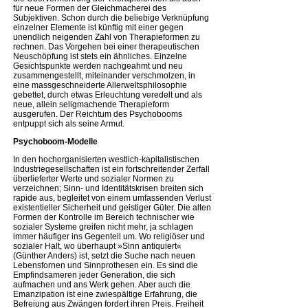
für neue Formen der Gleichmacherei des
Subjektiven. Schon durch die beliebige Verknüpfung
einzelner Elemente ist künftig mit einer gegen
unendlich neigenden Zahl von Therapieformen zu
rechnen. Das Vorgehen bei einer therapeutischen
Neuschöpfung ist stets ein ähnliches. Einzelne
Gesichtspunkte werden nachgeahmt und neu
zusammengestellt, miteinander verschmolzen, in
eine massgeschneiderte Allerweltsphilosophie
gebettet, durch etwas Erleuchtung veredelt und als
neue, allein seligmachende Therapieform
ausgerufen. Der Reichtum des Psychobooms
entpuppt sich als seine Armut.
Psychoboom-Modelle
In den hochorganisierten westlich-kapitalistischen
Industriegesellschaften ist ein fortschreitender Zerfall
überlieferter Werte und sozialer Normen zu
verzeichnen; Sinn- und Identitätskrisen breiten sich
rapide aus, begleitet von einem umfassenden Verlust
existentieller Sicherheit und geistiger Güter. Die alten
Formen der Kontrolle im Bereich technischer wie
sozialer Systeme greifen nicht mehr, ja schlagen
immer häufiger ins Gegenteil um. Wo religiöser und
sozialer Halt, wo überhaupt »Sinn antiquiert«
(Günther Anders) ist, setzt die Suche nach neuen
Lebensfornen und Sinnprothesen ein. Es sind die
Empfindsameren jeder Generation, die sich
aufmachen und ans Werk gehen. Aber auch die
Emanzipation ist eine zwiespältige Erfahrung, die
Befreiung aus Zwängen fordert ihren Preis. Freiheit