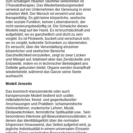
zum schäbigen rituellen Stummel verkommen ist
(Thanatotherapie). Das Wiederbelebungsmodell
verweist auf ein Unternehmen der Genesung in einer
unheilen Welt. Der Mensch ist versehrt und also
therapiefällig. Es gibt keine körperliche, seelische
oder soziale Funktion, keinen Lebensbereich, der
nicht sanierungsbedürftig ist. Die Schwäche dieses
Modells liegt auf der Hand. Es ist bruchstückhaft und
aufgebläht, wo es ganzheitlich und dicht zu sein
vorgibt. Es ist Flickwerk, buckelt und verschanzt sich,
wo es vorgibt, kulturelle Schranken zu überwinden.
Es versucht, über die Verunstaltung einzelner
körperlicher und seelischer Bereiche
Ganzheitlichkeit einzuleiten, zeigt so zwar Lücken
und Mängel auf, totalisiert aber das Zerstückelte und
Entzweite, indem es in technischer Beliebigkeit ans
Defekte gebunden bleibt. Organe werden krampfhaft
wiederbelebt, während das Ganze seine Seele
aushaucht.
Modell Jenseits
Das kosmisch-transzendente oder auch
transpersonale Modell bedient sich uralter,
mittelalterlicher, fremd- und gegenkultureller
Anschauungen und Praktiken: schamanistische
Heilsverfahren, esoterische Lehren, Musik,
Ekstasetechniken, fernöstliche Spititualität usw.. Sein
besonderes Interesse gilt Bewusstseinszuständen, in
denen das Identitätsgefühl über die normalen
Ichgrenzen hinausweist, das Selbst aufgelöst wird, ja
jegliche Individualität in einem universalen Einssein