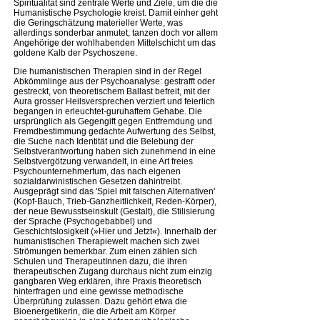
Spiritualität sind zentrale Werte und Ziele, um die die
Humanistische Psychologie kreist. Damit einher geht
die Geringschätzung materieller Werte, was
allerdings sonderbar anmutet, tanzen doch vor allem
Angehörige der wohlhabenden Mittelschicht um das
goldene Kalb der Psychoszene.
Die humanistischen Therapien sind in der Regel
Abkömmlinge aus der Psychoanalyse: gestrafft oder
gestreckt, von theoretischem Ballast befreit, mit der
Aura grosser Heilsversprechen verziert und feierlich
begangen in erleuchtet-guruhaftem Gehabe. Die
ursprünglich als Gegengift gegen Entfremdung und
Fremdbestimmung gedachte Aufwertung des Selbst,
die Suche nach Identität und die Belebung der
Selbstverantwortung haben sich zunehmend in eine
Selbstvergötzung verwandelt, in eine Art freies
Psychounternehmertum, das nach eigenen
sozialdarwinistischen Gesetzen dahintreibt.
Ausgeprägt sind das 'Spiel mit falschen Alternativen'
(Kopf-Bauch, Trieb-Ganzheitlichkeit, Reden-Körper),
der neue Bewusstseinskult (Gestalt), die Stilisierung
der Sprache (Psychogebabbel) und
Geschichtslosigkeit (»Hier und Jetzt«). Innerhalb der
humanistischen Therapiewelt machen sich zwei
Strömungen bemerkbar. Zum einen zählen sich
Schulen und TherapeutInnen dazu, die ihren
therapeutischen Zugang durchaus nicht zum einzig
gangbaren Weg erklären, ihre Praxis theoretisch
hinterfragen und eine gewisse methodische
Überprüfung zulassen. Dazu gehört etwa die
Bioenergetikerin, die die Arbeit am Körper