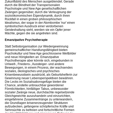
Zukunftsbild des Menschen ausgeblendet. Gerade
durch die Blindheit der Transpersonalen
Psychologie und New Age gesellschaftlichen
Zwängen gegenüber, durch die Verleugnung der
sozioökonomischen Eigendynamik, durch ihren
Rückfall in einen groben philosophischen
Idealismus, der sogar in der Atombombe 'nur' einen
symbolischen Ausdruck einer verdorbenen
Geisteshaltung sieht, werden sie ein Opfer jener
Mächte, gegen die sie angetreten sind.
Emanzipative Psychotherapie
Statt Selbstorganisation zur Wiedergewinnung
gemeinschaftlicher Handlungsfähigkeit bieten
Psychokultur und New Age geschlossene Weltbilder
und neue Hörigkeiten an. Emanzipative
Psychotherapie aber könnte sich, eingebunden in
Umwelt-, Friedens-, Aussteiger- und andere
Bewegungen, in einem Prozess, der wachsendes
soziales, ökologisches und psychisches
Krisenbewusstsein ausdrückt, als Geburtshelferin zur
Gewinnung neuer Lebensperspektiven bewähren.
Die Lecks im Sozialisationsgefüge bieten die
Chance, anstelle unbrauchbar gewordener
Förmlichkeiten, hinfälliger Tabus, unbewusster
sozialer Zwänge neue, durchdachte regelsetzende
Gleichgewichte auszuhandeln und einzurichten,
eingefahrene Zusammenhänge zu unterwandern,
die Grundlagen krisenerzeugender Strukturen
aufzudecken, gefangene schöpferische Kräfte und
Sehnsüchte zu befreien und fortschrittliche Formen