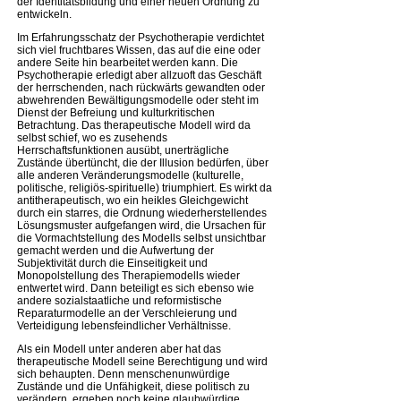
der Identitätsbildung und einer neuen Ordnung zu
entwickeln.
Im Erfahrungsschatz der Psychotherapie verdichtet
sich viel fruchtbares Wissen, das auf die eine oder
andere Seite hin bearbeitet werden kann. Die
Psychotherapie erledigt aber allzuoft das Geschäft
der herrschenden, nach rückwärts gewandten oder
abwehrenden Bewältigungsmodelle oder steht im
Dienst der Befreiung und kulturkritischen
Betrachtung. Das therapeutische Modell wird da
selbst schief, wo es zusehends
Herrschaftsfunktionen ausübt, unerträgliche
Zustände übertüncht, die der Illusion bedürfen, über
alle anderen Veränderungsmodelle (kulturelle,
politische, religiös-spirituelle) triumphiert. Es wirkt da
antitherapeutisch, wo ein heikles Gleichgewicht
durch ein starres, die Ordnung wiederherstellendes
Lösungsmuster aufgefangen wird, die Ursachen für
die Vormachtstellung des Modells selbst unsichtbar
gemacht werden und die Aufwertung der
Subjektivität durch die Einseitigkeit und
Monopolstellung des Therapiemodells wieder
entwertet wird. Dann beteiligt es sich ebenso wie
andere sozialstaatliche und reformistische
Reparaturmodelle an der Verschleierung und
Verteidigung lebensfeindlicher Verhältnisse.
Als ein Modell unter anderen aber hat das
therapeutische Modell seine Berechtigung und wird
sich behaupten. Denn menschenunwürdige
Zustände und die Unfähigkeit, diese politisch zu
verändern, ergeben noch keine glaubwürdige