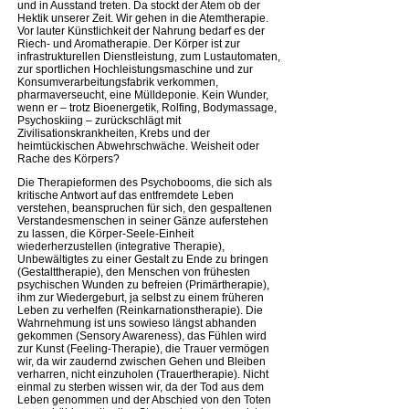
und in Ausstand treten. Da stockt der Atem ob der
Hektik unserer Zeit. Wir gehen in die Atemtherapie.
Vor lauter Künstlichkeit der Nahrung bedarf es der
Riech- und Aromatherapie. Der Körper ist zur
infrastrukturellen Dienstleistung, zum Lustautomaten,
zur sportlichen Hochleistungsmaschine und zur
Konsumverarbeitungsfabrik verkommen,
pharmaverseucht, eine Mülldeponie. Kein Wunder,
wenn er – trotz Bioenergetik, Rolfing, Bodymassage,
Psychoskiing – zurückschlägt mit
Zivilisationskrankheiten, Krebs und der
heimtückischen Abwehrschwäche. Weisheit oder
Rache des Körpers?
Die Therapieformen des Psychobooms, die sich als
kritische Antwort auf das entfremdete Leben
verstehen, beanspruchen für sich, den gespaltenen
Verstandesmenschen in seiner Gänze auferstehen
zu lassen, die Körper-Seele-Einheit
wiederherzustellen (integrative Therapie),
Unbewältigtes zu einer Gestalt zu Ende zu bringen
(Gestalttherapie), den Menschen von frühesten
psychischen Wunden zu befreien (Primärtherapie),
ihm zur Wiedergeburt, ja selbst zu einem früheren
Leben zu verhelfen (Reinkarnationstherapie). Die
Wahrnehmung ist uns sowieso längst abhanden
gekommen (Sensory Awareness), das Fühlen wird
zur Kunst (Feeling-Therapie), die Trauer vermögen
wir, da wir zaudernd zwischen Gehen und Bleiben
verharren, nicht einzuholen (Trauertherapie). Nicht
einmal zu sterben wissen wir, da der Tod aus dem
Leben genommen und der Abschied von den Toten