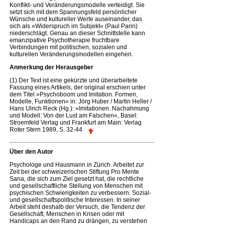
Konflikt- und Veränderungsmodelle verteidigt. Sie
setzt sich mit dem Spannungsfeld persönlicher
Wünsche und kultureller Werte auseinander, das
sich als »Widerspruch im Subjekt« (Paul Parin)
niederschlägt. Genau an dieser Schnittstelle kann
emanzipative Psychotherapie fruchtbare
Verbindungen mit politischen, sozialen und
kulturellen Veränderungsmodellen eingehen.
Anmerkung der Herausgeber
(1) Der Text ist eine gekürzte und überarbeitete
Fassung eines Artikels, der original erschien unter
dem Titel »Psychoboom und Imitation. Formen,
Modelle, Funktionen« in: Jörg Huber / Martin Heller /
Hans Ulrich Reck (Hg.): »Imitationen. Nachahmung
und Modell: Von der Lust am Falschen«, Basel:
Stroemfeld Verlag und Frankfurt am Main: Verlag
Roter Stern 1989, S. 32-44
Über den Autor
Psychologe und Hausmann in Zürich. Arbeitet zur
Zeit bei der schweizerischen Stiftung Pro Mente
Sana, die sich zum Ziel gesetzt hat, die rechtliche
und gesellschaftliche Stellung von Menschen mit
psychischen Schwierigkeiten zu verbessern. Sozial-
und gesellschaftspolitische Interessen. In seiner
Arbeit steht deshalb der Versuch, die Tendenz der
Gesellschaft, Menschen in Krisen oder mit
Handicaps an den Rand zu drängen, zu verstehen