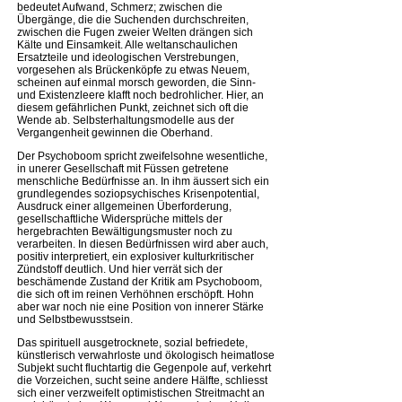
bedeutet Aufwand, Schmerz; zwischen die
Übergänge, die die Suchenden durchschreiten,
zwischen die Fugen zweier Welten drängen sich
Kälte und Einsamkeit. Alle weltanschaulichen
Ersatzteile und ideologischen Verstrebungen,
vorgesehen als Brückenköpfe zu etwas Neuem,
scheinen auf einmal morsch geworden, die Sinn-
und Existenzleere klafft noch bedrohlicher. Hier, an
diesem gefährlichen Punkt, zeichnet sich oft die
Wende ab. Selbsterhaltungsmodelle aus der
Vergangenheit gewinnen die Oberhand.
Der Psychoboom spricht zweifelsohne wesentliche,
in unerer Gesellschaft mit Füssen getretene
menschliche Bedürfnisse an. In ihm äussert sich ein
grundlegendes soziopsychisches Krisenpotential,
Ausdruck einer allgemeinen Überforderung,
gesellschaftliche Widersprüche mittels der
hergebrachten Bewältigungsmuster noch zu
verarbeiten. In diesen Bedürfnissen wird aber auch,
positiv interpretiert, ein explosiver kulturkritischer
Zündstoff deutlich. Und hier verrät sich der
beschämende Zustand der Kritik am Psychoboom,
die sich oft im reinen Verhöhnen erschöpft. Hohn
aber war noch nie eine Position von innerer Stärke
und Selbstbewusstsein.
Das spirituell ausgetrocknete, sozial befriedete,
künstlerisch verwahrloste und ökologisch heimatlose
Subjekt sucht fluchtartig die Gegenpole auf, verkehrt
die Vorzeichen, sucht seine andere Hälfte, schliesst
sich einer verzweifelt optimistischen Streitmacht an