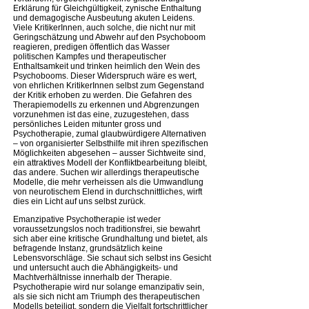
Erklärung für Gleichgültigkeit, zynische Enthaltung
und demagogische Ausbeutung akuten Leidens.
Viele KritikerInnen, auch solche, die nicht nur mit
Geringschätzung und Abwehr auf den Psychoboom
reagieren, predigen öffentlich das Wasser
politischen Kampfes und therapeutischer
Enthaltsamkeit und trinken heimlich den Wein des
Psychobooms. Dieser Widerspruch wäre es wert,
von ehrlichen KritikerInnen selbst zum Gegenstand
der Kritik erhoben zu werden. Die Gefahren des
Therapiemodells zu erkennen und Abgrenzungen
vorzunehmen ist das eine, zuzugestehen, dass
persönliches Leiden mitunter gross und
Psychotherapie, zumal glaubwürdigere Alternativen
– von organisierter Selbsthilfe mit ihren spezifischen
Möglichkeiten abgesehen – ausser Sichtweite sind,
ein attraktives Modell der Konfliktbearbeitung bleibt,
das andere. Suchen wir allerdings therapeutische
Modelle, die mehr verheissen als die Umwandlung
von neurotischem Elend in durchschnittliches, wirft
dies ein Licht auf uns selbst zurück.
Emanzipative Psychotherapie ist weder
voraussetzungslos noch traditionsfrei, sie bewahrt
sich aber eine kritische Grundhaltung und bietet, als
befragende Instanz, grundsätzlich keine
Lebensvorschläge. Sie schaut sich selbst ins Gesicht
und untersucht auch die Abhängigkeits- und
Machtverhältnisse innerhalb der Therapie.
Psychotherapie wird nur solange emanzipativ sein,
als sie sich nicht am Triumph des therapeutischen
Modells beteiligt, sondern die Vielfalt fortschrittlicher