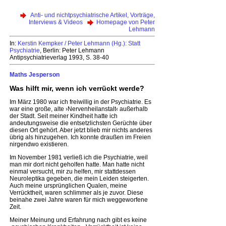
Anti- und nichtpsychiatrische Artikel, Vorträge,
Interviews & Videos
Homepage von Peter
Lehmann
In:
Kerstin Kempker / Peter Lehmann (Hg.): Statt
Psychiatrie
, Berlin: Peter Lehmann
Antipsychiatrieverlag 1993, S. 38-40
Maths Jesperson
Was hilft mir, wenn ich verrückt werde?
Im März 1980 war ich freiwillig in der Psychiatrie. Es
war eine große, alte ›Nervenheilanstalt‹ außerhalb
der Stadt. Seit meiner Kindheit hatte ich
andeutungsweise die entsetzlichsten Gerüchte über
diesen Ort gehört. Aber jetzt blieb mir nichts anderes
übrig als hinzugehen. Ich konnte draußen im Freien
nirgendwo existieren.
Im November 1981 verließ ich die Psychiatrie, weil
man mir dort nicht geholfen hatte. Man hatte nicht
einmal versucht, mir zu helfen, mir stattdessen
Neuroleptika gegeben, die mein Leiden steigerten.
Auch meine ursprünglichen Qualen, meine
Verrücktheit, waren schlimmer als je zuvor. Diese
beinahe zwei Jahre waren für mich weggeworfene
Zeit.
Meiner Meinung und Erfahrung nach gibt es keine