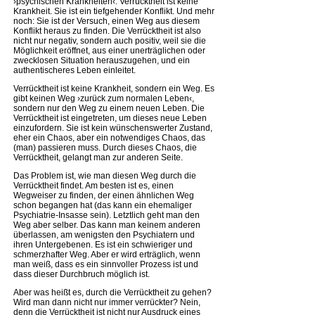
›psychischen Krankheiten‹. Verrücktheit ist keine
Krankheit. Sie ist ein tiefgehender Konflikt. Und mehr
noch: Sie ist der Versuch, einen Weg aus diesem
Konflikt heraus zu finden. Die Verrücktheit ist also
nicht nur negativ, sondern auch positiv, weil sie die
Möglichkeit eröffnet, aus einer unerträglichen oder
zwecklosen Situation herauszugehen, und ein
authentischeres Leben einleitet.
Verrücktheit ist keine Krankheit, sondern ein Weg. Es
gibt keinen Weg ›zurück zum normalen Leben‹,
sondern nur den Weg zu einem neuen Leben. Die
Verrücktheit ist eingetreten, um dieses neue Leben
einzufordern. Sie ist kein wünschenswerter Zustand,
eher ein Chaos, aber ein notwendiges Chaos, das
(man) passieren muss. Durch dieses Chaos, die
Verrücktheit, gelangt man zur anderen Seite.
Das Problem ist, wie man diesen Weg durch die
Verrücktheit findet. Am besten ist es, einen
Wegweiser zu finden, der einen ähnlichen Weg
schon begangen hat (das kann ein ehemaliger
Psychiatrie-Insasse sein). Letztlich geht man den
Weg aber selber. Das kann man keinem anderen
überlassen, am wenigsten den Psychiatern und
ihren Untergebenen. Es ist ein schwieriger und
schmerzhafter Weg. Aber er wird erträglich, wenn
man weiß, dass es ein sinnvoller Prozess ist und
dass dieser Durchbruch möglich ist.
Aber was heißt es, durch die Verrücktheit zu gehen?
Wird man dann nicht nur immer verrückter? Nein,
denn die Verrücktheit ist nicht nur Ausdruck eines