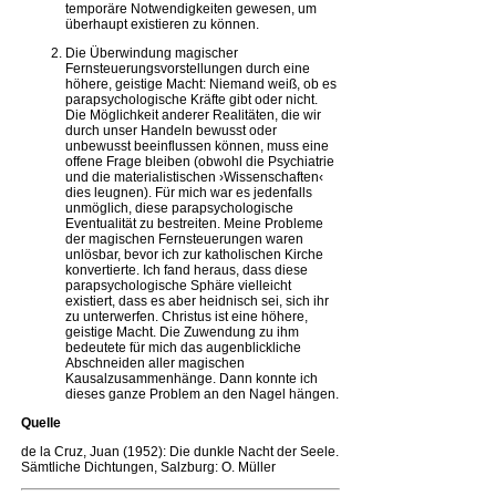
temporäre Notwendigkeiten gewesen, um
überhaupt existieren zu können.
Die Überwindung magischer
Fernsteuerungsvorstellungen durch eine
höhere, geistige Macht: Niemand weiß, ob es
parapsychologische Kräfte gibt oder nicht.
Die Möglichkeit anderer Realitäten, die wir
durch unser Handeln bewusst oder
unbewusst beeinflussen können, muss eine
offene Frage bleiben (obwohl die Psychiatrie
und die materialistischen ›Wissenschaften‹
dies leugnen). Für mich war es jedenfalls
unmöglich, diese parapsychologische
Eventualität zu bestreiten. Meine Probleme
der magischen Fernsteuerungen waren
unlösbar, bevor ich zur katholischen Kirche
konvertierte. Ich fand heraus, dass diese
parapsychologische Sphäre vielleicht
existiert, dass es aber heidnisch sei, sich ihr
zu unterwerfen. Christus ist eine höhere,
geistige Macht. Die Zuwendung zu ihm
bedeutete für mich das augenblickliche
Abschneiden aller magischen
Kausalzusammenhänge. Dann konnte ich
dieses ganze Problem an den Nagel hängen.
Quelle
de la Cruz, Juan (1952): Die dunkle Nacht der Seele.
Sämtliche Dichtungen, Salzburg: O. Müller