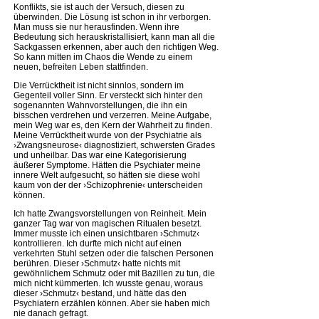
Konflikts, sie ist auch der Versuch, diesen zu
überwinden. Die Lösung ist schon in ihr verborgen.
Man muss sie nur herausfinden. Wenn ihre
Bedeutung sich herauskristallisiert, kann man all die
Sackgassen erkennen, aber auch den richtigen Weg.
So kann mitten im Chaos die Wende zu einem
neuen, befreiten Leben stattfinden.
Die Verrücktheit ist nicht sinnlos, sondern im
Gegenteil voller Sinn. Er versteckt sich hinter den
sogenannten Wahnvorstellungen, die ihn ein
bisschen verdrehen und verzerren. Meine Aufgabe,
mein Weg war es, den Kern der Wahrheit zu finden.
Meine Verrücktheit wurde von der Psychiatrie als
›Zwangsneurose‹ diagnostiziert, schwersten Grades
und unheilbar. Das war eine Kategorisierung
äußerer Symptome. Hätten die Psychiater meine
innere Welt aufgesucht, so hätten sie diese wohl
kaum von der der ›Schizophrenie‹ unterscheiden
können.
Ich hatte Zwangsvorstellungen von Reinheit. Mein
ganzer Tag war von magischen Ritualen besetzt.
Immer musste ich einen unsichtbaren ›Schmutz‹
kontrollieren. Ich durfte mich nicht auf einen
verkehrten Stuhl setzen oder die falschen Personen
berühren. Dieser ›Schmutz‹ hatte nichts mit
gewöhnlichem Schmutz oder mit Bazillen zu tun, die
mich nicht kümmerten. Ich wusste genau, woraus
dieser ›Schmutz‹ bestand, und hätte das den
Psychiatern erzählen können. Aber sie haben mich
nie danach gefragt.