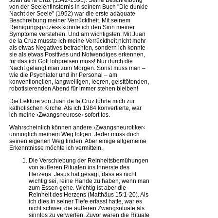
Juan de la Cruz (1542-1591). Seine Beschreibung
von der Seelenfinsternis in seinem Buch "Die dunkle
Nacht der Seele" (1952) war die erste adäquate
Beschreibung meiner Verrücktheit. Mit seinem
Reinigungsprozess konnte ich den Sinn meiner
Symptome verstehen. Und am wichtigsten: Mit Juan
de la Cruz musste ich meine Verrücktheit nicht mehr
als etwas Negatives betrachten, sondern ich konnte
sie als etwas Positives und Notwendiges erkennen,
für das ich Gott lobpreisen muss! Nur durch die
Nacht gelangt man zum Morgen. Sonst muss man –
wie die Psychiater und ihr Personal – am
konventionellen, langweiligen, leeren, geisttötenden,
robotisierenden Abend für immer stehen bleiben!
Die Lektüre von Juan de la Cruz führte mich zur
katholischen Kirche. Als ich 1984 konvertierte, war
ich meine ›Zwangsneurose‹ sofort los.
Wahrscheinlich können andere ›Zwangsneurotiker‹
unmöglich meinem Weg folgen. Jeder muss doch
seinen eigenen Weg finden. Aber einige allgemeine
Erkenntnisse möchte ich vermitteln.
Die Verschiebung der Reinheitsbemühungen
von äußeren Ritualen ins Innerste des
Herzens: Jesus hat gesagt, dass es nicht
wichtig sei, reine Hände zu haben, wenn man
zum Essen gehe. Wichtig ist aber die
Reinheit des Herzens (Matthäus 15:1-20). Als
ich dies in seiner Tiefe erfasst hatte, war es
nicht schwer, die äußeren Zwangsrituale als
sinnlos zu verwerfen. Zuvor waren die Rituale