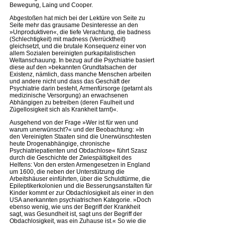
Bewegung, Laing und Cooper.
Abgestoßen hat mich bei der Lektüre von Seite zu
Seite mehr das grausame Desinteresse an den
»Unproduktiven«, die tiefe Verachtung, die badness
(Schlechtigkeit) mit madness (Verrücktheit)
gleichsetzt, und die brutale Konsequenz einer von
allem Sozialen bereinigten purkapitalistischen
Weltanschauung. In bezug auf die Psychiatrie basiert
diese auf den »bekannten Grundtatsachen der
Existenz, nämlich, dass manche Menschen arbeiten
und andere nicht und dass das Geschäft der
Psychiatrie darin besteht, Armenfürsorge (getarnt als
medizinische Versorgung) an erwachsenen
Abhängigen zu betreiben (deren Faulheit und
Zügellosigkeit sich als Krankheit tarnt)«.
Ausgehend von der Frage »Wer ist für wen und
warum unerwünscht?« und der Beobachtung: »In
den Vereinigten Staaten sind die Unerwünschtesten
heute Drogenabhängige, chronische
Psychiatriepatienten und Obdachlose« führt Szasz
durch die Geschichte der Zwiespältigkeit des
Helfens: Von den ersten Armengesetzen in England
um 1600, die neben der Unterstützung die
Arbeitshäuser einführten, über die Schuldtürme, die
Epileptikerkolonien und die Besserungsanstalten für
Kinder kommt er zur Obdachlosigkeit als einer in den
USA anerkannten psychiatrischen Kategorie. »Doch
ebenso wenig, wie uns der Begriff der Krankheit
sagt, was Gesundheit ist, sagt uns der Begriff der
Obdachlosigkeit, was ein Zuhause ist.« So wie die