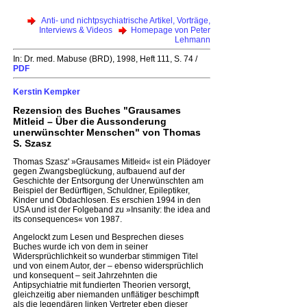
Anti- und nichtpsychiatrische Artikel, Vorträge,
Interviews & Videos
Homepage von Peter
Lehmann
In: Dr. med. Mabuse (BRD), 1998, Heft 111, S. 74 /
PDF
Kerstin Kempker
Rezension des Buches "Grausames
Mitleid – Über die Aussonderung
unerwünschter Menschen" von Thomas
S. Szasz
Thomas Szasz' »Grausames Mitleid« ist ein Plädoyer
gegen Zwangsbeglückung, aufbauend auf der
Geschichte der Entsorgung der Unerwünschten am
Beispiel der Bedürftigen, Schuldner, Epileptiker,
Kinder und Obdachlosen. Es erschien 1994 in den
USA und ist der Folgeband zu »Insanity: the idea and
its consequences« von 1987.
Angelockt zum Lesen und Besprechen dieses
Buches wurde ich von dem in seiner
Widersprüchlichkeit so wunderbar stimmigen Titel
und von einem Autor, der – ebenso widersprüchlich
und konsequent – seit Jahrzehnten die
Antipsychiatrie mit fundierten Theorien versorgt,
gleichzeitig aber niemanden unflätiger beschimpft
als die legendären linken Vertreter eben dieser