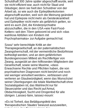
Schuldhaft 300 Jahre später abgeschafft wurde, weil
sie nicht effizient war, auch nicht für Staat und
Gläubiger, denn sie hielt den Schuldner von der
Arbeit ab, so wie auch die Epileptikerkolonien
abgeschafft wurden, weil sich die Meinung geändert
hat und Epilepsie nicht mehr als Geisteskrankheit
und Epileptiker nicht mehr als gefährlich gelten, so
wird es auch Zeit, die Kinderpsychiatrie
abzuschaffen, die in den USA »wie Fast-Food-
Ketten« seit den 70ern geboomt ist und sich »das
wahllose Abfüllen von Kindern mit
Psychopharmaka« zur Aufgabe gemacht hat.
Szasz' sehr berechtigte Kritik an der
Therapiegesellschaft, an der paternalistischen
Zwangsherrschaft, mit der vermeintliche Bedürfnisse
befriedigt werden, und an dem gefährlichen
Bundesgenossen Mitleid als Rechtfertiger von
Zwang, ausgeübt an den hilflosesten Mitgliedern der
Gesellschaft, sowie seine Maxime, »dass
Erwachsene Rechte und Pflichten haben, die von
psychiatrischen Diagnosen nicht berührt und noch
viel weniger annulliert werden«, verblassen und
verlieren an Glaubwürdigkeit, wenn das Wunschziel
seiner Überlegungen die totale Marktwirtschaft ohne
Sozialabgaben ist, das Wahlrecht nur für
Steuerzahler und das Recht auf Armut,
Obdachlosigkeit, Sucht und Drogentod für alle
übrigen. Laissez-faire, laissez-mourir:
»Es ist Torheit, das Betätigungsfeld des
'therapeutischen Staates' bewusst auszuweiten,