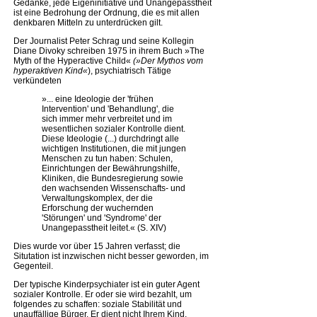
Gedanke, jede Eigeninitiative und Unangepasstheit
ist eine Bedrohung der Ordnung, die es mit allen
denkbaren Mitteln zu unterdrücken gilt.
Der Journalist Peter Schrag und seine Kollegin
Diane Divoky schreiben 1975 in ihrem Buch »The
Myth of the Hyperactive Child«
(»Der Mythos vom
hyperaktiven Kind«
), psychiatrisch Tätige
verkündeten
»... eine Ideologie der 'frühen
Intervention' und 'Behandlung', die
sich immer mehr verbreitet und im
wesentlichen sozialer Kontrolle dient.
Diese Ideologie (...) durchdringt alle
wichtigen Institutionen, die mit jungen
Menschen zu tun haben: Schulen,
Einrichtungen der Bewährungshilfe,
Kliniken, die Bundesregierung sowie
den wachsenden Wissenschafts- und
Verwaltungskomplex, der die
Erforschung der wuchernden
'Störungen' und 'Syndrome' der
Unangepasstheit leitet.« (S. XIV)
Dies wurde vor über 15 Jahren verfasst; die
Situtation ist inzwischen nicht besser geworden, im
Gegenteil.
Der typische Kinderpsychiater ist ein guter Agent
sozialer Kontrolle. Er oder sie wird bezahlt, um
folgendes zu schaffen: soziale Stabilität und
unauffällige Bürger. Er dient nicht Ihrem Kind,