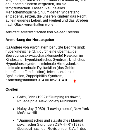
vorgeben, im Interesse der Kinder zu handeln, sich
an unseren Kindern vergreifen, um sie
fertigzumachen. Lassen Sie uns alles
Menschenmögliche tun, um denen Widerstand
entgegenzusetzen, die unseren Kindern das Recht
auf ein eigenes Leben, auf Freiheit und das Streben
nach Glück vorenthalten wollen.
Aus dem Amerikanischen von Rainer Kolenda
Anmerkung der Herausgeber
(1) Andere von Psychiatern benutzte Begriffe sind:
hyperkinetische (d.h. durch eine übermäßige
Bewegungsaktivität charakterisierte) Reaktion im
Kindesalter, hyperkinetisches Syndrom, kindliches
Hyperkinesesyndrom, minimale Hirndysfunktion,
minimale cerebrale Dysfunktion (das Gehirn
betreffende Fehlfunktion), leichte cerebrale
Dysfunktion, Zappelphillip-Syndrom,
Kodierungsnummer 314.00 bzw. 314.01.
Quellen
Gatto, John (1992): "Dumping us down",
Philadelphia: New Society Publishers
Haley, Jay (1980): "Leaving home", New York:
McGraw-Hill
"Diagnostisches und statistisches Manual
psychischer Störungen DSM-III-R" (1989),
übersetzt nach der Revision der 3. Aufl. des