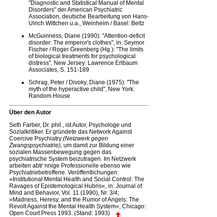
"Diagnostic and Statistical Manual of Mental
Disorders" der American Psychiatric
Association, deutsche Bearbeitung von Hans-
Ulrich Wittchen u.a., Weinheim / Basel: Beltz
McGuinness, Diane (1990): "Attention-deficit
disorder: The emperor's clothes", in: Seymor
Fischer / Roger Greenberg (Hg.): "The limits
of biological treatments for psychological
distress", New Jersey: Lawrence Erlbaum
Associates, S. 151-189
Schrag, Peter / Divoky, Diane (1975): "The
myth of the hyperactive child", New York:
Random House
Über den Autor
Seth Farber, Dr. phil., ist Autor, Psychologe und
Sozialkritiker. Er gründete das Network Against
Coercive Psychiatry
(Netzwerk gegen
Zwangspsychiatrie),
um damit zur Bildung einer
sozialen Massenbewegung gegen das
psychiatrische System beizutragen. Im Netzwerk
arbeiten abtr¨nnige Professionelle ebenso wie
Psychiatriebetroffene. Veröffentlichungen:
»Institutional Mental Health and Social Control: The
Ravages of Epistemological Hubris«, in: Journal of
Mind and Behavior, Vol. 11 (1990), Nr. 3/4;
»Madness, Heresy, and the Rumor of Angels: The
Revolt Against the Mental Health System«, Chicago:
Open Court Press 1993. (Stand: 1993)