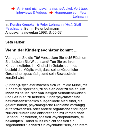
Anti- und nichtpsychiatrische Artikel, Vorträge,
Interviews & Videos
Homepage von Peter
Lehmann
In:
Kerstin Kempker & Peter Lehmann (Hg.): Statt
Psychiatrie
, Berlin: Peter Lehmann
Antipsychiatrieverlag 1993, S. 60-67
Seth Farber
Wenn der Kinderpsychiater kommt ...
Verriegeln Sie die Tür! Verstecken Sie sich! Flüchten
Sie! Leisten Sie Widerstand! Tun Sie es Ihren
Kindern zuliebe. Ihr Kind ist in Gefahr, denn es
besteht die Möglichkeit, dass seine körperliche
Gesundheit geschädigt und sein Bewusstsein
zerstört wird.
(Kinder-)Psychiater machen sich kaum die Mühe, mit
Kindern zu sprechen, zu spielen oder zu malen, um
ihnen zu helfen, sich von lästigen Verhaltensweisen
und Gefühlen zu befreien. Kinderpsychiater sind
naturwissenschaftlich ausgebildete Mediziner, die
gelernt haben, psychologische Probleme vorrangig
auf Stoffwechsel- oder andere organische Störungen
zurückzuführen und entsprechend mit körperlichen
Behandlungsformen, speziell Psychopharmaka, zu
bekämpfen. Dabei muss es nicht speziell ein
sogenannter 'Facharzt für Psychiatrie' sein, der Ihrem