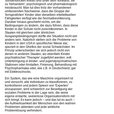
Sündenböcken erklärt und unter dem Vorwand, sie
zu 'behandeln', psychologisch und pharmakologisch
missbraucht. Man tut dies trotz der vorhandenen
umfassenden Nachweise, dass die Gruppe der
'lerngestörten' Kinder über dieselben intellektuellen
Fähigkeiten verfügt wie die Normalbevölkerung.
Darüber hinaus geschieht nichts, um die
Bedingungen zu ändern, die dazu führen, dass diese
Kinder in der Schule nicht zurechtkommen. In
Staaten mit gleichen oder ähnlichen
Ausgangsbedingungen dürfte die Situation nicht viel
anders sein. Natürlich stellen sich die Probleme von
Kindern in den USA in spezifischer Weise dar,
speziell in den Ghettos der sozial Schwächsten. Im
Prinzip unterscheiden sie sich jedoch nicht von
denen in anderen Staaten, wo ebenfalls Kinder
psychiatrischer 'Therapie' zugeführt werden: evtl.
Unterbringung in kinder- und jugendpsychiatrischen
Stationen oder Anstalten, Fixierung, Behandlung mit
Psychopharmaka oder, wie z.B. in Deutschland, gar
mit Elektroschocks.
Ein System, das wie eine Maschine organisiert ist
und versucht, alle Individuen zu klassifizieren, zu
kontrollieren und jedem Spleen von 'Experten'
anzupassen, wird schwerlich zur Beseitigung der
sozialen Probleme in der Lage sein, die seine
eigene erstarrte, seelenlose Organisationsform mit
sich bringt. Es kann jedoch – und das tut es auch –
die Aufmerksamkeit der Menschen von den wahren
Problemen ablenken und jede wirkliche
Problemlösung verhindern.