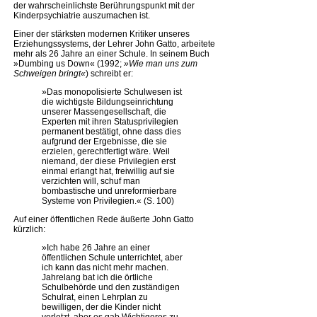
der wahrscheinlichste Berührungspunkt mit der
Kinderpsychiatrie auszumachen ist.
Einer der stärksten modernen Kritiker unseres
Erziehungssystems, der Lehrer John Gatto, arbeitete
mehr als 26 Jahre an einer Schule. In seinem Buch
»Dumbing us Down« (1992;
»Wie man uns zum
Schweigen bringt«
) schreibt er:
»Das monopolisierte Schulwesen ist
die wichtigste Bildungseinrichtung
unserer Massengesellschaft, die
Experten mit ihren Statusprivilegien
permanent bestätigt, ohne dass dies
aufgrund der Ergebnisse, die sie
erzielen, gerechtfertigt wäre. Weil
niemand, der diese Privilegien erst
einmal erlangt hat, freiwillig auf sie
verzichten will, schuf man
bombastische und unreformierbare
Systeme von Privilegien.« (S. 100)
Auf einer öffentlichen Rede äußerte John Gatto
kürzlich:
»Ich habe 26 Jahre an einer
öffentlichen Schule unterrichtet, aber
ich kann das nicht mehr machen.
Jahrelang bat ich die örtliche
Schulbehörde und den zuständigen
Schulrat, einen Lehrplan zu
bewilligen, der die Kinder nicht