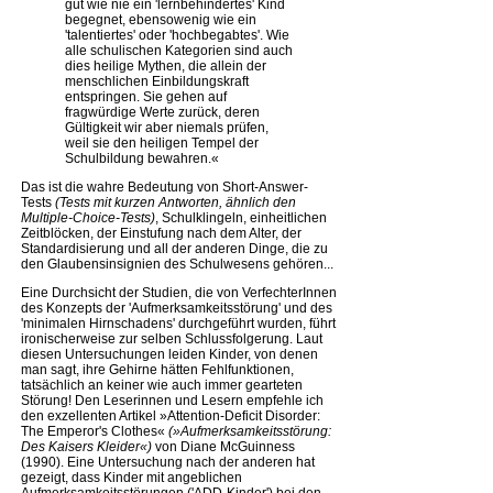
gut wie nie ein 'lernbehindertes' Kind
begegnet, ebensowenig wie ein
'talentiertes' oder 'hochbegabtes'. Wie
alle schulischen Kategorien sind auch
dies heilige Mythen, die allein der
menschlichen Einbildungskraft
entspringen. Sie gehen auf
fragwürdige Werte zurück, deren
Gültigkeit wir aber niemals prüfen,
weil sie den heiligen Tempel der
Schulbildung bewahren.«
Das ist die wahre Bedeutung von Short-Answer-
Tests
(Tests mit kurzen Antworten, ähnlich den
Multiple-Choice-Tests)
, Schulklingeln, einheitlichen
Zeitblöcken, der Einstufung nach dem Alter, der
Standardisierung und all der anderen Dinge, die zu
den Glaubensinsignien des Schulwesens gehören...
Eine Durchsicht der Studien, die von VerfechterInnen
des Konzepts der 'Aufmerksamkeitsstörung' und des
'minimalen Hirnschadens' durchgeführt wurden, führt
ironischerweise zur selben Schlussfolgerung. Laut
diesen Untersuchungen leiden Kinder, von denen
man sagt, ihre Gehirne hätten Fehlfunktionen,
tatsächlich an keiner wie auch immer gearteten
Störung! Den Leserinnen und Lesern empfehle ich
den exzellenten Artikel »Attention-Deficit Disorder:
The Emperor's Clothes«
(»Aufmerksamkeitsstörung:
Des Kaisers Kleider«)
von Diane McGuinness
(1990). Eine Untersuchung nach der anderen hat
gezeigt, dass Kinder mit angeblichen