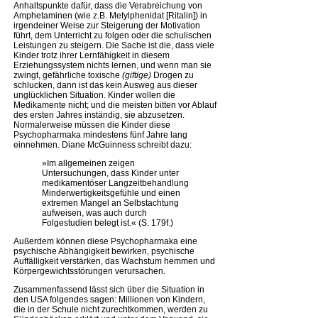
Anhaltspunkte dafür, dass die Verabreichung von
Amphetaminen (wie z.B. Metylphenidat [Ritalin]) in
irgendeiner Weise zur Steigerung der Motivation
führt, dem Unterricht zu folgen oder die schulischen
Leistungen zu steigern. Die Sache ist die, dass viele
Kinder trotz ihrer Lernfähigkeit in diesem
Erziehungssystem nichts lernen, und wenn man sie
zwingt, gefährliche toxische
(giftige)
Drogen zu
schlucken, dann ist das kein Ausweg aus dieser
unglücklichen Situation. Kinder wollen die
Medikamente nicht; und die meisten bitten vor Ablauf
des ersten Jahres inständig, sie abzusetzen.
Normalerweise müssen die Kinder diese
Psychopharmaka mindestens fünf Jahre lang
einnehmen. Diane McGuinness schreibt dazu:
»Im allgemeinen zeigen
Untersuchungen, dass Kinder unter
medikamentöser Langzeitbehandlung
Minderwertigkeitsgefühle und einen
extremen Mangel an Selbstachtung
aufweisen, was auch durch
Folgestudien belegt ist.« (S. 179f.)
Außerdem können diese Psychopharmaka eine
psychische Abhängigkeit bewirken, psychische
Auffälligkeit verstärken, das Wachstum hemmen und
Körpergewichtsstörungen verursachen.
Zusammenfassend lässt sich über die Situation in
den USA folgendes sagen: Millionen von Kindern,
die in der Schule nicht zurechtkommen, werden zu