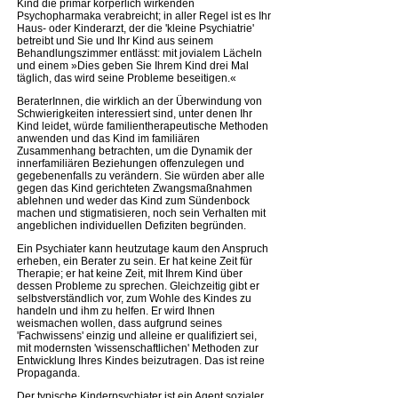
Kind die primär körperlich wirkenden
Psychopharmaka verabreicht; in aller Regel ist es Ihr
Haus- oder Kinderarzt, der die 'kleine Psychiatrie'
betreibt und Sie und Ihr Kind aus seinem
Behandlungszimmer entlässt: mit jovialem Lächeln
und einem »Dies geben Sie Ihrem Kind drei Mal
täglich, das wird seine Probleme beseitigen.«
BeraterInnen, die wirklich an der Überwindung von
Schwierigkeiten interessiert sind, unter denen Ihr
Kind leidet, würde familientherapeutische Methoden
anwenden und das Kind im familiären
Zusammenhang betrachten, um die Dynamik der
innerfamiliären Beziehungen offenzulegen und
gegebenenfalls zu verändern. Sie würden aber alle
gegen das Kind gerichteten Zwangsmaßnahmen
ablehnen und weder das Kind zum Sündenbock
machen und stigmatisieren, noch sein Verhalten mit
angeblichen individuellen Defiziten begründen.
Ein Psychiater kann heutzutage kaum den Anspruch
erheben, ein Berater zu sein. Er hat keine Zeit für
Therapie; er hat keine Zeit, mit Ihrem Kind über
dessen Probleme zu sprechen. Gleichzeitig gibt er
selbstverständlich vor, zum Wohle des Kindes zu
handeln und ihm zu helfen. Er wird Ihnen
weismachen wollen, dass aufgrund seines
'Fachwissens' einzig und alleine er qualifiziert sei,
mit modernsten 'wissenschaftlichen' Methoden zur
Entwicklung Ihres Kindes beizutragen. Das ist reine
Propaganda.
Der typische Kinderpsychiater ist ein Agent sozialer