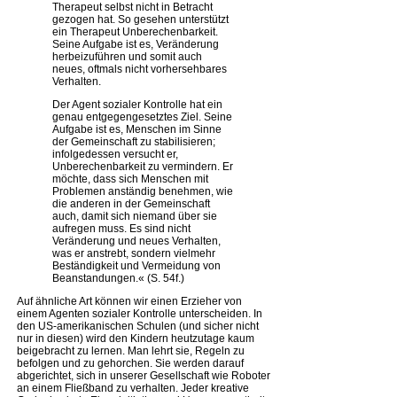
Therapeut selbst nicht in Betracht
gezogen hat. So gesehen unterstützt
ein Therapeut Unberechenbarkeit.
Seine Aufgabe ist es, Veränderung
herbeizuführen und somit auch
neues, oftmals nicht vorhersehbares
Verhalten.
Der Agent sozialer Kontrolle hat ein
genau entgegengesetztes Ziel. Seine
Aufgabe ist es, Menschen im Sinne
der Gemeinschaft zu stabilisieren;
infolgedessen versucht er,
Unberechenbarkeit zu vermindern. Er
möchte, dass sich Menschen mit
Problemen anständig benehmen, wie
die anderen in der Gemeinschaft
auch, damit sich niemand über sie
aufregen muss. Es sind nicht
Veränderung und neues Verhalten,
was er anstrebt, sondern vielmehr
Beständigkeit und Vermeidung von
Beanstandungen.« (S. 54f.)
Auf ähnliche Art können wir einen Erzieher von
einem Agenten sozialer Kontrolle unterscheiden. In
den US-amerikanischen Schulen (und sicher nicht
nur in diesen) wird den Kindern heutzutage kaum
beigebracht zu lernen. Man lehrt sie, Regeln zu
befolgen und zu gehorchen. Sie werden darauf
abgerichtet, sich in unserer Gesellschaft wie Roboter
an einem Fließband zu verhalten. Jeder kreative