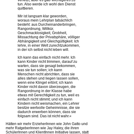
verletzt, aber es gab Wichtigeres zu
tun. Also werde ich wohl den Dienst
quittieren.
Mir ist langsam klar geworden,
woraus mein Lehrplan tatsächlich
besteht: aus Durcheinanderbringen,
Rangordnung, Willkür,
Geschmacklosigkeit, Grobheit,
Missachtung der Privatsphäre, völliger
Abhängigkeit und Gleichgültigkeit. Ich
lehre, in einer Welt zurechtzukommen,
in der ich selbst nicht leben will.
Ich kann das einfach nicht mehr. Ich
kann Kinder nicht trimmen, darauf zu
warten, dass sie gesagt bekommen,
was sie tun sollen; ich kann
Menschen nicht abrichten, dass sie
alles stehen und liegen lassen sollen,
wenn eine Klingel ertönt; ich kann
Kinder nicht davon überzeugen, die
Rangordnung in der Klasse habe
etwas mit Gerechtigkeit zu tun, weil es
einfach nicht stimmt; und ich kann
Kindern nicht weismachen, ein Lehrer
besitze wertvolle Geheimnisse, die sie
dadurch erwerben können, dass sie
folgsam sind. Das ist nicht wahr.«
Hätten wir mehr ErzieherInnen wie John Gatto und
mehr RatgeberInnen wie Jay Haley, die ihren
SchülerInnen und KlientInnen Initiative lassen, statt