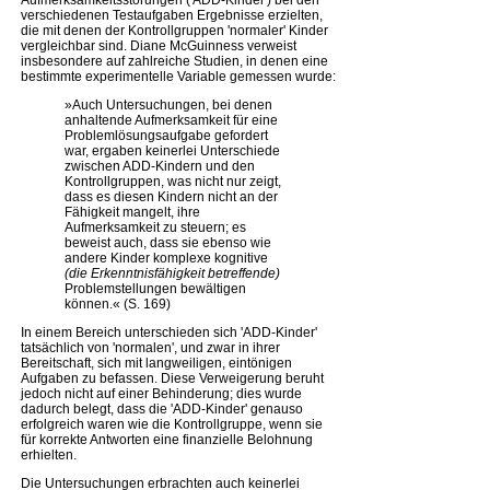
Aufmerksamkeitsstörungen ('ADD-Kinder') bei den
verschiedenen Testaufgaben Ergebnisse erzielten,
die mit denen der Kontrollgruppen 'normaler' Kinder
vergleichbar sind. Diane McGuinness verweist
insbesondere auf zahlreiche Studien, in denen eine
bestimmte experimentelle Variable gemessen wurde:
»Auch Untersuchungen, bei denen
anhaltende Aufmerksamkeit für eine
Problemlösungsaufgabe gefordert
war, ergaben keinerlei Unterschiede
zwischen ADD-Kindern und den
Kontrollgruppen, was nicht nur zeigt,
dass es diesen Kindern nicht an der
Fähigkeit mangelt, ihre
Aufmerksamkeit zu steuern; es
beweist auch, dass sie ebenso wie
andere Kinder komplexe kognitive
(die Erkenntnisfähigkeit betreffende)
Problemstellungen bewältigen
können.« (S. 169)
In einem Bereich unterschieden sich 'ADD-Kinder'
tatsächlich von 'normalen', und zwar in ihrer
Bereitschaft, sich mit langweiligen, eintönigen
Aufgaben zu befassen. Diese Verweigerung beruht
jedoch nicht auf einer Behinderung; dies wurde
dadurch belegt, dass die 'ADD-Kinder' genauso
erfolgreich waren wie die Kontrollgruppe, wenn sie
für korrekte Antworten eine finanzielle Belohnung
erhielten.
Die Untersuchungen erbrachten auch keinerlei