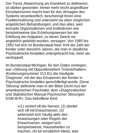
Der Trend, Abweichung als Krankheit zu definieren,
ist stärker geworden. Immer mehr leicht angreifbare
Einzelpersonen macht man für das Versagen des
Systems verantwortlich, bescheinigt ihnen eine
Funktionsstörung und unterzieht sie allen möglichen
angeblichen Behandlungen; und das alles, weil
korrupte Organisationen und Institutionen wie
beispielsweise das Erziehungswesen bei der
Erfüllung der Aufgaben, zu deren Zweck sie
angeblich gebildet wurden, versagen. Von 1985 bis
1992 hat sich im Bundesstaat New York die Zahl der
Kinder unter dreizehn Jahren, die man in staatliche
Psychiatrische Anstalten untergebracht hat, mehr als
verdoppelt.
Im Bundesstaat Michigan, für den Daten vorliegen,
war »Störung mit Oppositionellem Trotzverhalten«
(Kodierungsnummer 313.81) die häufigste
'Diagnose', mit der das Einsperren der Kinder in
Psychiatrische Anstalten gerechtfertigt wurde. Diese
'Störung' definierte man in der Bibel (nicht nur) der
amerikanischen Psychiater, dem »Diagnostischen
und Statistischen Manual Psychischer Störungen
DSM-III-R«: Das betroffene Kind
»(1) verliert oft die Nerven, (2) streitet
sich oft mit Erwachsenen, (3)
widersetzt sich häufig aktiv den
Anweisungen oder Regeln der
Erwachsenen, weigert sich
beispielsweise, Hausarbeiten zu
machen, (4) tut vorsätzlich etwas, was