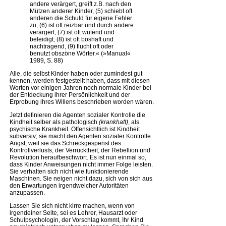
andere verärgert, greift z.B. nach den
Mützen anderer Kinder, (5) schiebt oft
anderen die Schuld für eigene Fehler
zu, (6) ist oft reizbar und durch andere
verärgert, (7) ist oft wütend und
beleidigt, (8) ist oft boshaft und
nachtragend, (9) flucht oft oder
benutzt obszöne Wörter.« (»Manual«
1989, S. 88)
Alle, die selbst Kinder haben oder zumindest gut
kennen, werden festgestellt haben, dass mit diesen
Worten vor einigen Jahren noch normale Kinder bei
der Entdeckung ihrer Persönlichkeit und der
Erprobung ihres Willens beschrieben worden wären.
Jetzt definieren die Agenten sozialer Kontrolle die
Kindheit selber als pathologisch
(krankhaft)
, als
psychische Krankheit. Offensichtlich ist Kindheit
subversiv; sie macht den Agenten sozialer Kontrolle
Angst, weil sie das Schreckgespenst des
Kontrollverlusts, der Verrücktheit, der Rebellion und
Revolution heraufbeschwört. Es ist nun einmal so,
dass Kinder Anweisungen nicht immer Folge leisten.
Sie verhalten sich nicht wie funktionierende
Maschinen. Sie neigen nicht dazu, sich von sich aus
den Erwartungen irgendwelcher Autoritäten
anzupassen.
Lassen Sie sich nicht kirre machen, wenn von
irgendeiner Seite, sei es Lehrer, Hausarzt oder
Schulpsychologin, der Vorschlag kommt, Ihr Kind