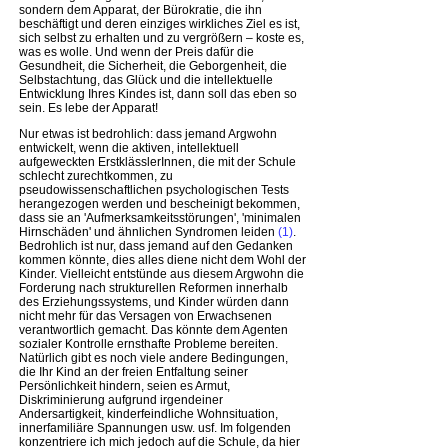
sondern dem Apparat, der Bürokratie, die ihn
beschäftigt und deren einziges wirkliches Ziel es ist,
sich selbst zu erhalten und zu vergrößern – koste es,
was es wolle. Und wenn der Preis dafür die
Gesundheit, die Sicherheit, die Geborgenheit, die
Selbstachtung, das Glück und die intellektuelle
Entwicklung Ihres Kindes ist, dann soll das eben so
sein. Es lebe der Apparat!
Nur etwas ist bedrohlich: dass jemand Argwohn
entwickelt, wenn die aktiven, intellektuell
aufgeweckten ErstklässlerInnen, die mit der Schule
schlecht zurechtkommen, zu
pseudowissenschaftlichen psychologischen Tests
herangezogen werden und bescheinigt bekommen,
dass sie an 'Aufmerksamkeitsstörungen', 'minimalen
Hirnschäden' und ähnlichen Syndromen leiden
(1)
.
Bedrohlich ist nur, dass jemand auf den Gedanken
kommen könnte, dies alles diene nicht dem Wohl der
Kinder. Vielleicht entstünde aus diesem Argwohn die
Forderung nach strukturellen Reformen innerhalb
des Erziehungssystems, und Kinder würden dann
nicht mehr für das Versagen von Erwachsenen
verantwortlich gemacht. Das könnte dem Agenten
sozialer Kontrolle ernsthafte Probleme bereiten.
Natürlich gibt es noch viele andere Bedingungen,
die Ihr Kind an der freien Entfaltung seiner
Persönlichkeit hindern, seien es Armut,
Diskriminierung aufgrund irgendeiner
Andersartigkeit, kinderfeindliche Wohnsituation,
innerfamiliäre Spannungen usw. usf. Im folgenden
konzentriere ich mich jedoch auf die Schule, da hier