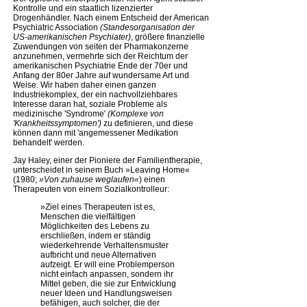
Kontrolle und ein staatlich lizenzierter
Drogenhändler. Nach einem Entscheid der American
Psychiatric Association
(Standesorganisation der
US-amerikanischen Psychiater)
, größere finanzielle
Zuwendungen von seiten der Pharmakonzerne
anzunehmen, vermehrte sich der Reichtum der
amerikanischen Psychiatrie Ende der 70er und
Anfang der 80er Jahre auf wundersame Art und
Weise. Wir haben daher einen ganzen
Industriekomplex, der ein nachvollziehbares
Interesse daran hat, soziale Probleme als
medizinische 'Syndrome'
(Komplexe von
'Krankheitssymptomen')
zu definieren, und diese
können dann mit 'angemessener Medikation
behandelt' werden.
Jay Haley, einer der Pioniere der Familientherapie,
unterscheidet in seinem Buch »Leaving Home«
(1980;
»Von zuhause weglaufen«
) einen
Therapeuten von einem Sozialkontrolleur:
»Ziel eines Therapeuten ist es,
Menschen die vielfältigen
Möglichkeiten des Lebens zu
erschließen, indem er ständig
wiederkehrende Verhaltensmuster
aufbricht und neue Alternativen
aufzeigt. Er will eine Problemperson
nicht einfach anpassen, sondern ihr
Mittel geben, die sie zur Entwicklung
neuer Ideen und Handlungsweisen
befähigen, auch solcher, die der