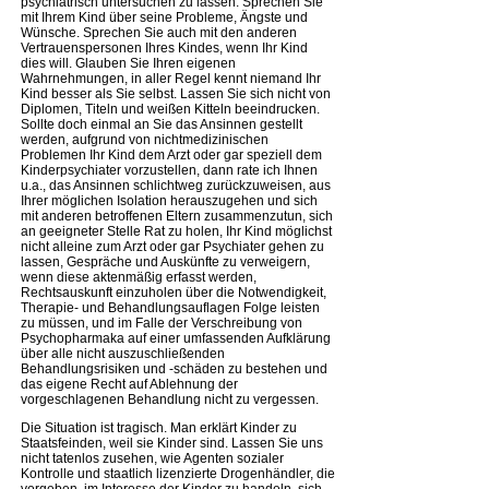
psychiatrisch untersuchen zu lassen. Sprechen Sie
mit Ihrem Kind über seine Probleme, Ängste und
Wünsche. Sprechen Sie auch mit den anderen
Vertrauenspersonen Ihres Kindes, wenn Ihr Kind
dies will. Glauben Sie Ihren eigenen
Wahrnehmungen, in aller Regel kennt niemand Ihr
Kind besser als Sie selbst. Lassen Sie sich nicht von
Diplomen, Titeln und weißen Kitteln beeindrucken.
Sollte doch einmal an Sie das Ansinnen gestellt
werden, aufgrund von nichtmedizinischen
Problemen Ihr Kind dem Arzt oder gar speziell dem
Kinderpsychiater vorzustellen, dann rate ich Ihnen
u.a., das Ansinnen schlichtweg zurückzuweisen, aus
Ihrer möglichen Isolation herauszugehen und sich
mit anderen betroffenen Eltern zusammenzutun, sich
an geeigneter Stelle Rat zu holen, Ihr Kind möglichst
nicht alleine zum Arzt oder gar Psychiater gehen zu
lassen, Gespräche und Auskünfte zu verweigern,
wenn diese aktenmäßig erfasst werden,
Rechtsauskunft einzuholen über die Notwendigkeit,
Therapie- und Behandlungsauflagen Folge leisten
zu müssen, und im Falle der Verschreibung von
Psychopharmaka auf einer umfassenden Aufklärung
über alle nicht auszuschließenden
Behandlungsrisiken und -schäden zu bestehen und
das eigene Recht auf Ablehnung der
vorgeschlagenen Behandlung nicht zu vergessen.
Die Situation ist tragisch. Man erklärt Kinder zu
Staatsfeinden, weil sie Kinder sind. Lassen Sie uns
nicht tatenlos zusehen, wie Agenten sozialer
Kontrolle und staatlich lizenzierte Drogenhändler, die