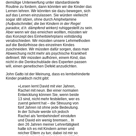
demütige Unterwerfung unter standardisierte
Routine zu fordern, dann könnten wir die Kinder das
Lernen lehren. Wir könnten sie dazu bewegen, sich
auf das Lernen einzulassen. Sie würden vielleicht
sogar still sitzen, ohne durch Amphetamine
(Aufputschmittel, die bei Kindern in der Regel
paradox, d.h. dämpfend wirken)
ruhiggestellt zu sein.
Aber wenn wir das erreichen wollten, müssten wir
das Konzept des Einheitslehrplans vollständig
verabschieden. Wir müssten unsere Lehrmethoden
auf die Bedürfnisse des einzelnen Kindes
zuschneiden. Wir müssten dafür sorgen, dass man
Abweichung nicht mehr als psychische Krankheit
definiert. Wir müssten aufhören, einem Kind, das
nicht in die Denkschublade des Experten passen
will, einen genetischen Defekt anzudichten.
John Gatto ist der Meinung, dass es lernbehinderte
Kinder praktisch nicht gibt:
»Lesen lernt David mit vier Jahren,
Rachel mit neun. Bei einer normalen
Entwicklung können Sie, wenn beide
13 sind, nicht mehr feststellen, wer es
zuerst gelernt hat – die Streuung von
fünf Jahren ist ohne jede Bedeutung.
In der Schule werde ich jedoch
Rachel als 'lernbehindert' einstufen
und David ein wenig bremsen... In
den 26 Jahren meiner Lehrertätigkeit
hatte ich es mit Kindern armer und
reicher Eltern zu tun; dabei ist mir so