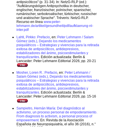
antipsicóticos" (p. 31-34). In: NetzG-RLP (ed.):
"Aufklärungsbögen Antipsychotika in deutscher,
englischer, französischer, polnischer, spanischer,
rumänischer, serbokroatischer, türkischer, russischer
und arabischer Sprache". Tréveris: NetzG-RLP.
Recurso en línea
www.peter-
lehmann.de/artikel/gesundheit/pdf/aufklaerung-nl-
inter.pdf
Lahti, Pirkko: Prefacio
, en:
Peter Lehmann / Salam
Gómez (eds.), Dejando los medicamentos
psiquiátricos – Estrategias y vivencias para la retirada
exitosa de antipsicóticos, antidepresivos,
estabilizadores del ánimo, psicoestimulantes y
tranquilizantes
. Edición actualizada: Berlín &
Lancaster: Peter Lehmann Editorial 2026, pp. 20-21
Mosher, Loren R.: Prefacio
, en:
Peter Lehmann /
Salam Gómez (eds.), Dejando los medicamentos
psiquiátricos – Estrategias y vivencias para la retirada
exitosa de antipsicóticos, antidepresivos,
estabilizadores del ánimo, psicoestimulantes y
tranquilizantes
. Edición actualizada: Berlín &
Lancaster: Peter Lehmann Editorial 2026, pp. 15-16
Sampietro, Hernán María: Del diagnóstico al
activismo, un proceso personal de empoderamiento.
From diagnosis to activism, a personal process of
empowerment
. En: Revista de la Asociación
Española de Neuropsiquiatría, el año 36 (2016), n.°