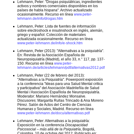
Lehmann, Peter: "Drogas psiquiátricas, ingredientes
activos y nombres comerciales disponibles en los
países de habla hispana". Archivo actualizado
ocasionalmente. Recurso en línea
www.peter-
lehmann.de/info/drogas.htm
Lehmann, Peter: Lista de fuentes de información
sobre electroshock e insulinshock en inglés, alemán,
griego y español. Colección de materiales
actualizada ocasionalmente. Recurso en línea
www.peter-lehmann.de/info/e-shock.htm
Lehmann, Peter (2013): "Alternativas a la psiquiatría".
En: Revista de la Asociación Española de
Neuropsiquiatría (Madrid), el año 33, n.° 117, pp. 137-
150. Recurso en línea
www.peter-
lehmann.de/articles/lehmann/pdf/alternativas2012.pdf
Lehmann, Peter (22 de febrero del 2013):
"Alternativas a la Psiquiatría". Powerpoint exposición
a la conferencia "Ideas para una Salud Mental critica
y participativa" del Asociación Madrileñla de Salud
Mental / Asociación Españlola de Neuropsiquiatría.
Moderator: Mariano Hernández Monsalve.
Discusores: Margarita Rullas Trincado & Ana Moreno
Pérez. Salón de Actos del Centro de Ciencias
Humanas y Sociales, Madrid. Recurso en línea
www.peter-lehmann.de/docu/alternativas.pdf
Lehmann, Peter: Alternativas a la psiquiatría:
Exposición en la conferencia
Discapacidad
Psicosocial – más allá de la Psiquiatría
, Bogotá,
Colombia, 10 de octubre del 2012. Publicado en: