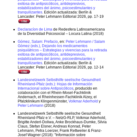
exitosa de antipsicóticos, antidepresivos,
estabilizadores del ánimo, psicoestimulantes y
tranquilizantes
. Edición actualizada: Berlín &
Lancaster: Peter Lehmann Editorial 2026, pp. 17-19
Declaracíon de Lima
de Redesfera Latinoamericana
de la Diversidad Psicosocial – Locura Latina (2018)
Gómez, Salam: Prefacio
, en:
Peter Lehmann / Salam
Gómez (eds.), Dejando los medicamentos
psiquiátricos – Estrategias y vivencias para la retirada
exitosa de antipsicóticos, antidepresivos,
estabilizadores del ánimo, psicoestimulantes y
tranquilizantes
. Edición actualizada: Berlín &
Lancaster: Peter Lehmann Editorial 2026, pp. 12-14
Landesnetzwerk Selbsthilfe seelische Gesundheit
Rheinland-Pfalz (eds.): Hojas de Información
Internacional sobre Antipsicóticos
, producido en
colaboración con el Rhein-Mosel-Fachklinik
Andernach, el Rheinhessen-Fachklinik Alzey, el
Pfalzklinikum Klingenmünster,
Volkmar Aderhold
y
Peter Lehmann
(2018)
Landesnetzwerk Selbsthilfe seelische Gesundheit
Rheinland-Pfalz e.V. – NetzG-RLP, Volkmar Aderhold,
Brigitte Anderl-Doliwa, Anke Brockhaus-Dumke, Silvia
Claus, Stefan Elsner, Andreas Konrad, Peter
Lehmann, Petra Loerzer, Frank Rettweiler & Franz-
Josef Wagner (2018): "Información sobre