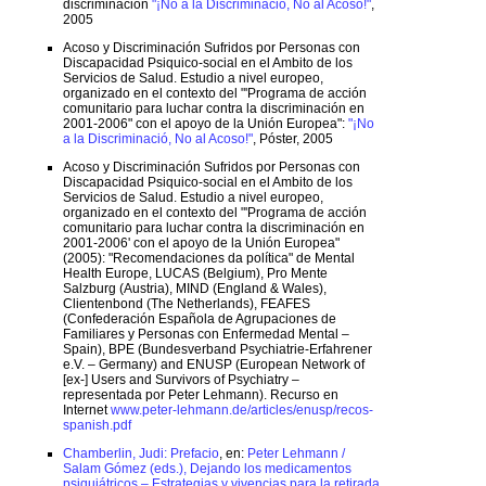
discriminación
"¡No a la Discriminació, No al Acoso!"
,
2005
Acoso y Discriminación Sufridos por Personas con
Discapacidad Psiquico-social en el Ambito de los
Servicios de Salud. Estudio a nivel europeo,
organizado en el contexto del "'Programa de acción
comunitario para luchar contra la discriminación en
2001-2006" con el apoyo de la Unión Europea":
"¡No
a la Discriminació, No al Acoso!"
, Póster, 2005
Acoso y Discriminación Sufridos por Personas con
Discapacidad Psiquico-social en el Ambito de los
Servicios de Salud. Estudio a nivel europeo,
organizado en el contexto del "'Programa de acción
comunitario para luchar contra la discriminación en
2001-2006' con el apoyo de la Unión Europea"
(2005): "Recomendaciones da política" de Mental
Health Europe, LUCAS (Belgium), Pro Mente
Salzburg (Austria), MIND (England & Wales),
Clientenbond (The Netherlands), FEAFES
(Confederación Española de Agrupaciones de
Familiares y Personas con Enfermedad Mental –
Spain), BPE (Bundesverband Psychiatrie-Erfahrener
e.V. – Germany) and ENUSP (European Network of
[ex-] Users and Survivors of Psychiatry –
representada por Peter Lehmann). Recurso en
Internet
www.peter-lehmann.de/articles/enusp/recos-
spanish.pdf
Chamberlin, Judi: Prefacio
, en:
Peter Lehmann /
Salam Gómez (eds.), Dejando los medicamentos
psiquiátricos – Estrategias y vivencias para la retirada