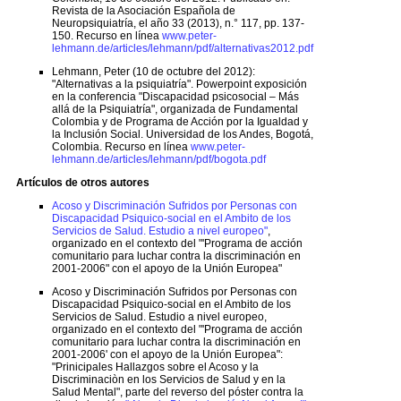
Revista de la Asociación Española de
Neuropsiquiatría, el año 33 (2013), n.° 117, pp. 137-
150. Recurso en línea
www.peter-
lehmann.de/articles/lehmann/pdf/alternativas2012.pdf
Lehmann, Peter (10 de octubre del 2012):
"Alternativas a la psiquiatría". Powerpoint exposición
en la conferencia "Discapacidad psicosocial – Más
allá de la Psiquiatría", organizada de Fundamental
Colombia y de Programa de Acción por la Igualdad y
la Inclusión Social. Universidad de los Andes, Bogotá,
Colombia. Recurso en línea
www.peter-
lehmann.de/articles/lehmann/pdf/bogota.pdf
Artículos de otros autores
Acoso y Discriminación Sufridos por Personas con
Discapacidad Psiquico-social en el Ambito de los
Servicios de Salud. Estudio a nivel europeo"
,
organizado en el contexto del "'Programa de acción
comunitario para luchar contra la discriminación en
2001-2006" con el apoyo de la Unión Europea"
Acoso y Discriminación Sufridos por Personas con
Discapacidad Psiquico-social en el Ambito de los
Servicios de Salud. Estudio a nivel europeo,
organizado en el contexto del "'Programa de acción
comunitario para luchar contra la discriminación en
2001-2006' con el apoyo de la Unión Europea":
"Prinicipales Hallazgos sobre el Acoso y la
Discriminaciòn en los Servicios de Salud y en la
Salud Mental", parte del reverso del póster contra la