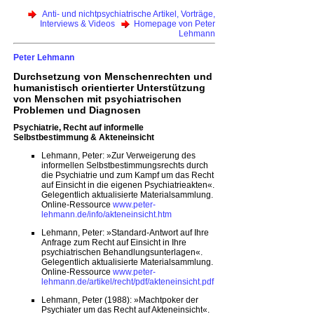
Anti- und nichtpsychiatrische Artikel, Vorträge,
Interviews & Videos
Homepage von Peter
Lehmann
Peter Lehmann
Durchsetzung von Menschenrechten und
humanistisch orientierter Unterstützung
von Menschen mit psychiatrischen
Problemen und Diagnosen
Psychiatrie, Recht auf informelle
Selbstbestimmung & Akteneinsicht
Lehmann, Peter: »Zur Verweigerung des
informellen Selbstbestimmungsrechts durch
die Psychiatrie und zum Kampf um das Recht
auf Einsicht in die eigenen Psychiatrieakten«.
Gelegentlich aktualisierte Materialsammlung.
Online-Ressource
www.peter-
lehmann.de/info/akteneinsicht.htm
Lehmann, Peter: »Standard-Antwort auf Ihre
Anfrage zum Recht auf Einsicht in Ihre
psychiatrischen Behandlungsunterlagen«.
Gelegentlich aktualisierte Materialsammlung.
Online-Ressource
www.peter-
lehmann.de/artikel/recht/pdf/akteneinsicht.pdf
Lehmann, Peter (1988): »Machtpoker der
Psychiater um das Recht auf Akteneinsicht«.