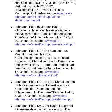
zum Urteil des BGH, 6. Zivilsenat, AZ: 177/81,
Verkündung heute, 23.11.82,
Revisionsinstanz. Unveröffentlichtes
Manuskript. Online-Ressource
www.peter-
lehmann.de/artikel/recht/pdf/erste-
stellungnahme.pdf
Lehmann, Peter (5. Januar 1981):
»Akteneinsicht für Psychiatrie-Patienten«.
Interviewt von der Redaktion der Zeitschrift
Arbeiterkampf
. In: Arbeiterkampf, Nr. 192, S.
20. Online-Ressource
www.peter-
lehmann.de/artikel/recht/pdf/ak-interview.pdf
Lehmann, Peter (1981): »Krankenhaus
Moabit: Uneingeschränkte
Krankenakteneinsicht und das Recht auf
Kopien«. In: Alternative Liste für Demokratie
und Umweltschutz – Tiergarten: Berichte aus
dem Bezirk und dem Rathaus Tiergarten, Nr.
12. Online-Ressource
www.peter-
lehmann.de/docu/kh-moabit.pdf
Lehmann, Peter (1981): »Der Kampf um den
Einblick in meine ›Kranken‹-Akte – ›Das
Seelenheil des Patienten gebietet
Schweigen‹«. In: Die Irren-Offensive, Heft 1,
S. 36-37. Online-Ressource
www.peter-
lehmann.de/artikel/recht/pdf/seelenheil.pdf
Lehmann, Peter (25. Juni 1980): Leserbrief
»Krankenakte – die beknackte« (zu »Das