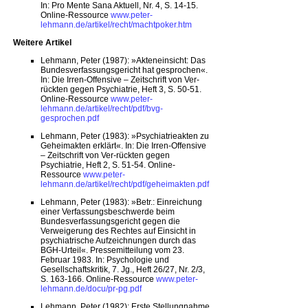
In: Pro Mente Sana Aktuell, Nr. 4, S. 14-15.
Online-Ressource
www.peter-
lehmann.de/artikel/recht/machtpoker.htm
Weitere Artikel
Lehmann, Peter (1987): »Akteneinsicht: Das
Bundesverfassungsgericht hat gesprochen«.
In: Die Irren-Offensive – Zeitschrift von Ver-
rückten gegen Psychiatrie, Heft 3, S. 50-51.
Online-Ressource
www.peter-
lehmann.de/artikel/recht/pdf/bvg-
gesprochen.pdf
Lehmann, Peter (1983): »Psychiatrieakten zu
Geheimakten erklärt«. In: Die Irren-Offensive
– Zeitschrift von Ver-rückten gegen
Psychiatrie, Heft 2, S. 51-54. Online-
Ressource
www.peter-
lehmann.de/artikel/recht/pdf/geheimakten.pdf
Lehmann, Peter (1983): »Betr.: Einreichung
einer Verfassungsbeschwerde beim
Bundesverfassungsgericht gegen die
Verweigerung des Rechtes auf Einsicht in
psychiatrische Aufzeichnungen durch das
BGH-Urteil«. Pressemitteilung vom 23.
Februar 1983. In: Psychologie und
Gesellschaftskritik, 7. Jg., Heft 26/27, Nr. 2/3,
S. 163-166. Online-Ressource
www.peter-
lehmann.de/docu/pr-pg.pdf
Lehmann, Peter (1982): Erste Stellungnahme