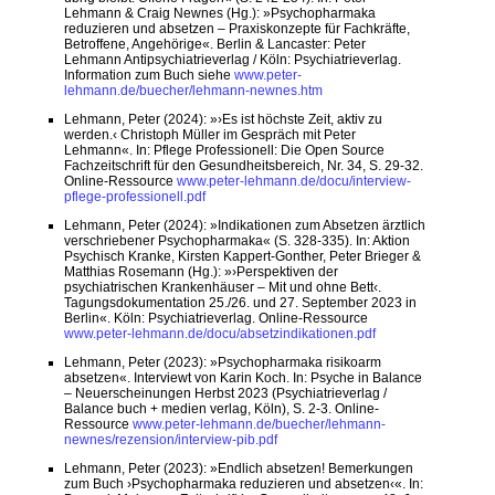
Lehmann & Craig Newnes (Hg.): »Psychopharmaka
reduzieren und absetzen – Praxiskonzepte für Fachkräfte,
Betroffene, Angehörige«. Berlin & Lancaster: Peter
Lehmann Antipsychiatrieverlag / Köln: Psychiatrieverlag.
Information zum Buch siehe
www.peter-
lehmann.de/buecher/lehmann-newnes.htm
Lehmann, Peter (2024): »›Es ist höchste Zeit, aktiv zu
werden.‹ Christoph Müller im Gespräch mit Peter
Lehmann«. In: Pflege Professionell: Die Open Source
Fachzeitschrift für den Gesundheitsbereich, Nr. 34, S. 29-32.
Online-Ressource
www.peter-lehmann.de/docu/interview-
pflege-professionell.pdf
Lehmann, Peter (2024): »Indikationen zum Absetzen ärztlich
verschriebener Psychopharmaka« (S. 328-335). In: Aktion
Psychisch Kranke, Kirsten Kappert-Gonther, Peter Brieger &
Matthias Rosemann (Hg.): »›Perspektiven der
psychiatrischen Krankenhäuser – Mit und ohne Bett‹.
Tagungsdokumentation 25./26. und 27. September 2023 in
Berlin«. Köln: Psychiatrieverlag. Online-Ressource
www.peter-lehmann.de/docu/absetzindikationen.pdf
Lehmann, Peter (2023): »Psychopharmaka risikoarm
absetzen«. Interviewt von Karin Koch. In: Psyche in Balance
– Neuerscheinungen Herbst 2023 (Psychiatrieverlag /
Balance buch + medien verlag, Köln), S. 2-3. Online-
Ressource
www.peter-lehmann.de/buecher/lehmann-
newnes/rezension/interview-pib.pdf
Lehmann, Peter (2023): »Endlich absetzen! Bemerkungen
zum Buch ›Psychopharmaka reduzieren und absetzen‹«. In: