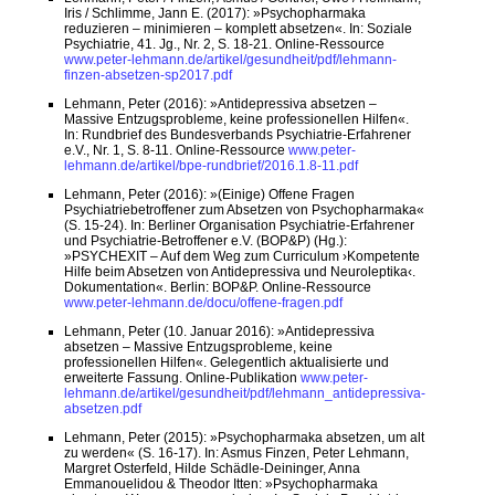
Iris / Schlimme, Jann E. (2017): »Psychopharmaka
reduzieren – minimieren – komplett absetzen«. In: Soziale
Psychiatrie, 41. Jg., Nr. 2, S. 18-21. Online-Ressource
www.peter-lehmann.de/artikel/gesundheit/pdf/lehmann-
finzen-absetzen-sp2017.pdf
Lehmann, Peter (2016): »Antidepressiva absetzen –
Massive Entzugsprobleme, keine professionellen Hilfen«.
In: Rundbrief des Bundesverbands Psychiatrie-Erfahrener
e.V., Nr. 1, S. 8-11. Online-Ressource
www.peter-
lehmann.de/artikel/bpe-rundbrief/2016.1.8-11.pdf
Lehmann, Peter (2016): »(Einige) Offene Fragen
Psychiatriebetroffener zum Absetzen von Psychopharmaka«
(S. 15-24). In: Berliner Organisation Psychiatrie-Erfahrener
und Psychiatrie-Betroffener e.V. (BOP&P) (Hg.):
»PSYCHEXIT – Auf dem Weg zum Curriculum ›Kompetente
Hilfe beim Absetzen von Antidepressiva und Neuroleptika‹.
Dokumentation«. Berlin: BOP&P. Online-Ressource
www.peter-lehmann.de/docu/offene-fragen.pdf
Lehmann, Peter (10. Januar 2016): »Antidepressiva
absetzen – Massive Entzugsprobleme, keine
professionellen Hilfen«. Gelegentlich aktualisierte und
erweiterte Fassung. Online-Publikation
www.peter-
lehmann.de/artikel/gesundheit/pdf/lehmann_antidepressiva-
absetzen.pdf
Lehmann, Peter (2015): »Psychopharmaka absetzen, um alt
zu werden« (S. 16-17). In: Asmus Finzen, Peter Lehmann,
Margret Osterfeld, Hilde Schädle-Deininger, Anna
Emmanouelidou & Theodor Itten: »Psychopharmaka