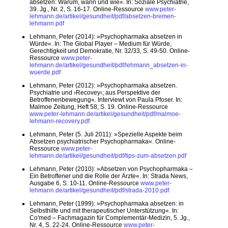
absetzen: Warum, wann und wie«. In: Soziale Psychiatrie,
39. Jg., Nr. 2, S. 16-17. Online-Ressource
www.peter-
lehmann.de/artikel/gesundheit/pdf/absetzen-bremen-
lehmann.pdf
Lehmann, Peter (2014): »Psychopharmaka absetzen in
Würde«. In: The Global Player – Medium für Würde,
Gerechtigkeit und Demokratie, Nr. 32/33, S. 49-50. Online-
Ressource
www.peter-
lehmann.de/artikel/gesundheit/pdf/lehmann_absetzen-in-
wuerde.pdf
Lehmann, Peter (2012): »Psychopharmaka absetzen.
Psychiatrie und ›Recovey‹; aus Perspektive der
Betroffenenbewegung«. Interviewt von Paula Pfoser. In:
Malmoe Zeitung, Heft 58, S. 19. Online-Ressource
www.peter-lehmann.de/artikel/gesundheit/pdf/malmoe-
lehmann-recovery.pdf
Lehmann, Peter (5. Juli 2011): »Spezielle Aspekte beim
Absetzen psychiatrischer Psychopharmaka«. Online-
Ressource
www.peter-
lehmann.de/artikel/gesundheit/pdf/tips-zum-absetzen.pdf
Lehmann, Peter (2010): »Absetzen von Psychopharmaka –
Ein Betroffener und die Rolle der Ärzte«. In: Strada News,
Ausgabe 6, S. 10-11. Online-Ressource
www.peter-
lehmann.de/artikel/gesundheit/pdf/strada-2010.pdf
Lehmann, Peter (1999): »Psychopharmaka absetzen: in
Selbsthilfe und mit therapeutischer Unterstützung«. In:
Co'med – Fachmagazin für Complementär-Medizin, 5. Jg.,
Nr. 4, S. 22-24. Online-Ressource
www.peter-