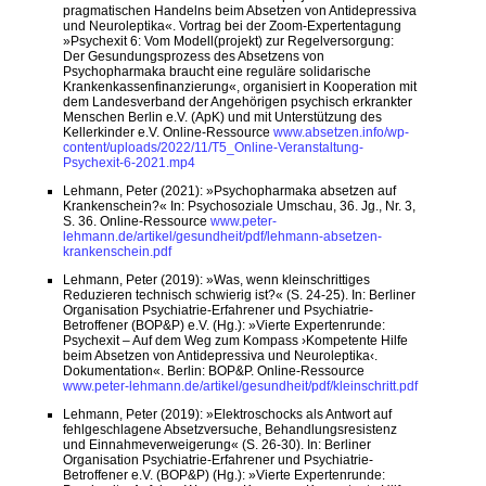
pragmatischen Handelns beim Absetzen von Antidepressiva
und Neuroleptika«. Vortrag bei der Zoom-Expertentagung
»Psychexit 6: Vom Modell(projekt) zur Regelversorgung:
Der Gesundungsprozess des Absetzens von
Psychopharmaka braucht eine reguläre solidarische
Krankenkassenfinanzierung«, organisiert in Kooperation mit
dem Landesverband der Angehörigen psychisch erkrankter
Menschen Berlin e.V. (ApK) und mit Unterstützung des
Kellerkinder e.V. Online-Ressource
www.absetzen.info/wp-
content/uploads/2022/11/T5_Online-Veranstaltung-
Psychexit-6-2021.mp4
Lehmann, Peter (2021): »Psychopharmaka absetzen auf
Krankenschein?« In: Psychosoziale Umschau, 36. Jg., Nr. 3,
S. 36. Online-Ressource
www.peter-
lehmann.de/artikel/gesundheit/pdf/lehmann-absetzen-
krankenschein.pdf
Lehmann, Peter (2019): »Was, wenn kleinschrittiges
Reduzieren technisch schwierig ist?« (S. 24-25). In: Berliner
Organisation Psychiatrie-Erfahrener und Psychiatrie-
Betroffener (BOP&P) e.V. (Hg.): »Vierte Expertenrunde:
Psychexit – Auf dem Weg zum Kompass ›Kompetente Hilfe
beim Absetzen von Antidepressiva und Neuroleptika‹.
Dokumentation«. Berlin: BOP&P. Online-Ressource
www.peter-lehmann.de/artikel/gesundheit/pdf/kleinschritt.pdf
Lehmann, Peter (2019): »Elektroschocks als Antwort auf
fehlgeschlagene Absetzversuche, Behandlungsresistenz
und Einnahmeverweigerung« (S. 26-30). In: Berliner
Organisation Psychiatrie-Erfahrener und Psychiatrie-
Betroffener e.V. (BOP&P) (Hg.): »Vierte Expertenrunde: