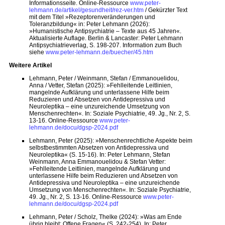
Informationsseite. Online-Ressource
www.peter-
lehmann.de/artikel/gesundheit/rez-ver.htm
/ Gekürzter Text
mit dem Titel »Rezeptorenveränderungen und
Toleranzbildung« in: Peter Lehmann (2026):
»Humanistische Antipsychiatrie – Texte aus 45 Jahren«.
Aktualisierte Auflage. Berlin & Lancaster: Peter Lehmann
Antipsychiatrieverlag, S. 198-207. Information zum Buch
siehe
www.peter-lehmann.de/buecher/45.htm
Weitere Artikel
Lehmann, Peter / Weinmann, Stefan / Emmanouelidou,
Anna / Vetter, Stefan (2025): »Fehlleitende Leitlinien,
mangelnde Aufklärung und unterlassene Hilfe beim
Reduzieren und Absetzen von Antidepressiva und
Neuroleptika – eine unzureichende Umsetzung von
Menschenrechten«. In: Soziale Psychiatrie, 49. Jg., Nr. 2, S.
13-16. Online-Ressource
www.peter-
lehmann.de/docu/dgsp-2024.pdf
Lehmann, Peter (2025): »Menschenrechtliche Aspekte beim
selbstbestimmten Absetzen von Antidepressiva und
Neuroleptika« (S. 15-16). In: Peter Lehmann, Stefan
Weinmann, Anna Emmanouelidou & Stefan Vetter:
»Fehlleitende Leitlinien, mangelnde Aufklärung und
unterlassene Hilfe beim Reduzieren und Absetzen von
Antidepressiva und Neuroleptika – eine unzureichende
Umsetzung von Menschenrechten«. In: Soziale Psychiatrie,
49. Jg., Nr. 2, S. 13-16. Online-Ressource
www.peter-
lehmann.de/docu/dgsp-2024.pdf
Lehmann, Peter / Scholz, Thelke (2024): »Was am Ende
übrig bleibt: Offene Fragen« (S. 242-254). In: Peter