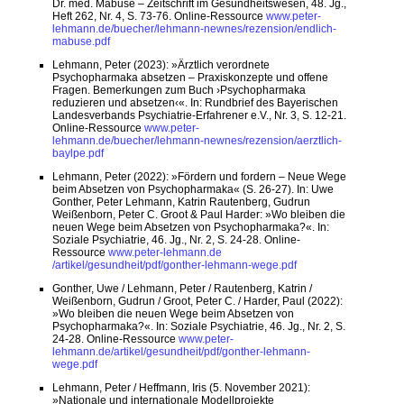
Dr. med. Mabuse – Zeitschrift im Gesundheitswesen, 48. Jg.,
Heft 262, Nr. 4, S. 73-76. Online-Ressource
www.peter-
lehmann.de/buecher/lehmann-newnes/rezension/endlich-
mabuse.pdf
Lehmann, Peter (2023): »Ärztlich verordnete
Psychopharmaka absetzen – Praxiskonzepte und offene
Fragen. Bemerkungen zum Buch ›Psychopharmaka
reduzieren und absetzen‹«. In: Rundbrief des Bayerischen
Landesverbands Psychiatrie-Erfahrener e.V., Nr. 3, S. 12-21.
Online-Ressource
www.peter-
lehmann.de/buecher/lehmann-newnes/rezension/aerztlich-
baylpe.pdf
Lehmann, Peter (2022): »Fördern und fordern – Neue Wege
beim Absetzen von Psychopharmaka« (S. 26-27). In: Uwe
Gonther, Peter Lehmann, Katrin Rautenberg, Gudrun
Weißenborn, Peter C. Groot & Paul Harder: »Wo bleiben die
neuen Wege beim Absetzen von Psychopharmaka?«. In:
Soziale Psychiatrie, 46. Jg., Nr. 2, S. 24-28. Online-
Ressource
www.peter-lehmann.de
/artikel/gesundheit/pdf/gonther-lehmann-wege.pdf
Gonther, Uwe / Lehmann, Peter / Rautenberg, Katrin /
Weißenborn, Gudrun / Groot, Peter C. / Harder, Paul (2022):
»Wo bleiben die neuen Wege beim Absetzen von
Psychopharmaka?«. In: Soziale Psychiatrie, 46. Jg., Nr. 2, S.
24-28. Online-Ressource
www.peter-
lehmann.de/artikel/gesundheit/pdf/gonther-lehmann-
wege.pdf
Lehmann, Peter / Heffmann, Iris (5. November 2021):
»Nationale und internationale Modellprojekte