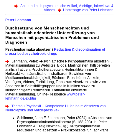
Anti- und nichtpsychiatrische Artikel, Vorträge, Interviews &
Videos
Homepage von Peter Lehmann
Peter Lehmann
Durchsetzung von Menschenrechten und
humanistisch orientierter Unterstützung von
Menschen mit psychiatrischen Problemen und
Diagnosen
Psychopharmaka absetzen /
Reduction & discontinuation of
prescribed psychotropic drugs
Lehmann, Peter: »Psychiatrische Psychopharmaka absetzen«.
Materialsammlung zu Websites, Blogs, Mailinglisten, hilfsbereiten
ärztlich Tätigen, Psychotherapeuten, Heilpraktikerinnen &
Heilpraktikern, Juristischem, strafbarem Bewirken von
Medikamentenabhängigkeit, Büchern, Broschüren, Artikeln,
Vorträgen, Videos, Fortbildung, Tipps zum Absetzen sowie zum
Absetzen in Selbsthilfegruppen und in Kliniken sowie zu
kleinschrittigem Reduzieren. Fortlaufend erweiterte
Materialsammlung. Online-Ressource
www.peter-
lehmann.de/ex.htm
Thema »Psychexit – Kompetente Hilfen beim Absetzen von
Neuroleptika und Antidepressiva«
Schlimme, Jann E. / Lehmann, Peter (2024): »Absetzen von
Psychopharmakakombinationen« (S. 188-203). In: Peter
Lehmann & Craig Newnes (Hg.): »Psychopharmaka
reduzieren und absetzen – Praxiskonzepte für Fachkräfte,