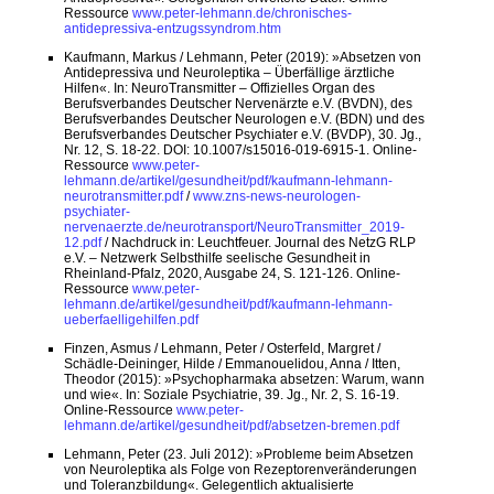
Ressource
www.peter-lehmann.de/chronisches-
antidepressiva-entzugssyndrom.htm
Kaufmann, Markus / Lehmann, Peter (2019): »Absetzen von
Antidepressiva und Neuroleptika – Überfällige ärztliche
Hilfen«. In: NeuroTransmitter – Offizielles Organ des
Berufsverbandes Deutscher Nervenärzte e.V. (BVDN), des
Berufsverbandes Deutscher Neurologen e.V. (BDN) und des
Berufsverbandes Deutscher Psychiater e.V. (BVDP), 30. Jg.,
Nr. 12, S. 18-22. DOI: 10.1007/s15016-019-6915-1. Online-
Ressource
www.peter-
lehmann.de/artikel/gesundheit/pdf/kaufmann-lehmann-
neurotransmitter.pdf
/
www.zns-news-neurologen-
psychiater-
nervenaerzte.de/neurotransport/NeuroTransmitter_2019-
12.pdf
/ Nachdruck in: Leuchtfeuer. Journal des NetzG RLP
e.V. – Netzwerk Selbsthilfe seelische Gesundheit in
Rheinland-Pfalz, 2020, Ausgabe 24, S. 121-126. Online-
Ressource
www.peter-
lehmann.de/artikel/gesundheit/pdf/kaufmann-lehmann-
ueberfaelligehilfen.pdf
Finzen, Asmus / Lehmann, Peter / Osterfeld, Margret /
Schädle-Deininger, Hilde / Emmanouelidou, Anna / Itten,
Theodor (2015): »Psychopharmaka absetzen: Warum, wann
und wie«. In: Soziale Psychiatrie, 39. Jg., Nr. 2, S. 16-19.
Online-Ressource
www.peter-
lehmann.de/artikel/gesundheit/pdf/absetzen-bremen.pdf
Lehmann, Peter (23. Juli 2012): »Probleme beim Absetzen
von Neuroleptika als Folge von Rezeptorenveränderungen
und Toleranzbildung«. Gelegentlich aktualisierte