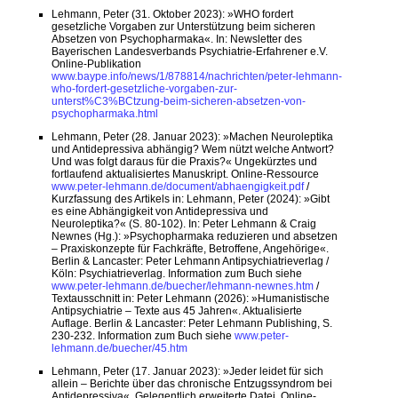
Lehmann, Peter (31. Oktober 2023): »WHO fordert
gesetzliche Vorgaben zur Unterstützung beim sicheren
Absetzen von Psychopharmaka«. In: Newsletter des
Bayerischen Landesverbands Psychiatrie-Erfahrener e.V.
Online-Publikation
www.baype.info/news/1/878814/nachrichten/peter-lehmann-
who-fordert-gesetzliche-vorgaben-zur-
unterst%C3%BCtzung-beim-sicheren-absetzen-von-
psychopharmaka.html
Lehmann, Peter (28. Januar 2023): »Machen Neuroleptika
und Antidepressiva abhängig? Wem nützt welche Antwort?
Und was folgt daraus für die Praxis?« Ungekürztes und
fortlaufend aktualisiertes Manuskript. Online-Ressource
www.peter-lehmann.de/document/abhaengigkeit.pdf
/
Kurzfassung des Artikels in: Lehmann, Peter (2024): »Gibt
es eine Abhängigkeit von Antidepressiva und
Neuroleptika?« (S. 80-102). In: Peter Lehmann & Craig
Newnes (Hg.): »Psychopharmaka reduzieren und absetzen
– Praxiskonzepte für Fachkräfte, Betroffene, Angehörige«.
Berlin & Lancaster: Peter Lehmann Antipsychiatrieverlag /
Köln: Psychiatrieverlag. Information zum Buch siehe
www.peter-lehmann.de/buecher/lehmann-newnes.htm
/
Textausschnitt in: Peter Lehmann (2026): »Humanistische
Antipsychiatrie – Texte aus 45 Jahren«. Aktualisierte
Auflage. Berlin & Lancaster: Peter Lehmann Publishing, S.
230-232. Information zum Buch siehe
www.peter-
lehmann.de/buecher/45.htm
Lehmann, Peter (17. Januar 2023): »Jeder leidet für sich
allein – Berichte über das chronische Entzugssyndrom bei
Antidepressiva«. Gelegentlich erweiterte Datei. Online-