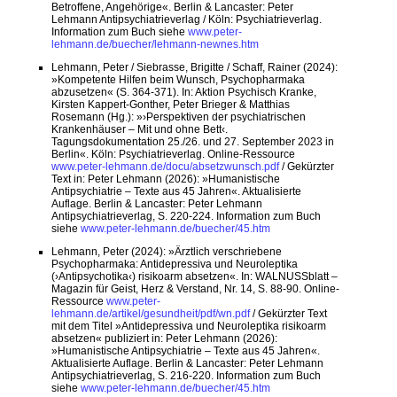
Betroffene, Angehörige«. Berlin & Lancaster: Peter
Lehmann Antipsychiatrieverlag / Köln: Psychiatrieverlag.
Information zum Buch siehe
www.peter-
lehmann.de/buecher/lehmann-newnes.htm
Lehmann, Peter / Siebrasse, Brigitte / Schaff, Rainer (2024):
»Kompetente Hilfen beim Wunsch, Psychopharmaka
abzusetzen« (S. 364-371). In: Aktion Psychisch Kranke,
Kirsten Kappert-Gonther, Peter Brieger & Matthias
Rosemann (Hg.): »›Perspektiven der psychiatrischen
Krankenhäuser – Mit und ohne Bett‹.
Tagungsdokumentation 25./26. und 27. September 2023 in
Berlin«. Köln: Psychiatrieverlag. Online-Ressource
www.peter-lehmann.de/docu/absetzwunsch.pdf
/ Gekürzter
Text in: Peter Lehmann (2026): »Humanistische
Antipsychiatrie – Texte aus 45 Jahren«. Aktualisierte
Auflage. Berlin & Lancaster: Peter Lehmann
Antipsychiatrieverlag, S. 220-224. Information zum Buch
siehe
www.peter-lehmann.de/buecher/45.htm
Lehmann, Peter (2024): »Ärztlich verschriebene
Psychopharmaka: Antidepressiva und Neuroleptika
(›Antipsychotika‹) risikoarm absetzen«. In: WALNUSSblatt –
Magazin für Geist, Herz & Verstand, Nr. 14, S. 88-90. Online-
Ressource
www.peter-
lehmann.de/artikel/gesundheit/pdf/wn.pdf
/ Gekürzter Text
mit dem Titel »Antidepressiva und Neuroleptika risikoarm
absetzen« publiziert in: Peter Lehmann (2026):
»Humanistische Antipsychiatrie – Texte aus 45 Jahren«.
Aktualisierte Auflage. Berlin & Lancaster: Peter Lehmann
Antipsychiatrieverlag, S. 216-220. Information zum Buch
siehe
www.peter-lehmann.de/buecher/45.htm